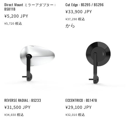
Direct Mount ミラーアダプター :
Cut Edge : BS295 / BS296
BS811B
通
¥33,900
JPY
通
¥5,200
JPY
常
¥37,290
税込
常
¥5,720
税込
価
から
価
格
格
REVERSE RADIAL : BS233
ECCENTRICO : BS147B
通
¥31,500
JPY
通
¥29,100
JPY
常
常
¥34,650
税込
¥32,010
税込
価
価
格
格