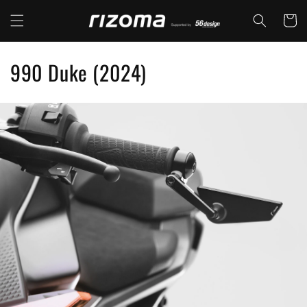
コンテ
カ
ンツに
ー
進む
ト
コ
990 Duke (2024)
レ
ク
シ
ョ
ン
: