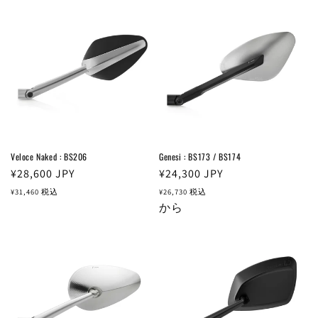
格
Veloce Naked : BS206
Genesi : BS173 / BS174
通
¥28,600
JPY
通
¥24,300
JPY
常
常
¥31,460
税込
¥26,730
税込
価
価
から
格
格