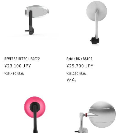
REVERSE RETRO : BS072
Spirit RS : BS192
通
¥23,100
JPY
通
¥25,700
JPY
常
常
¥25,410
税込
¥28,270
税込
価
価
から
格
格