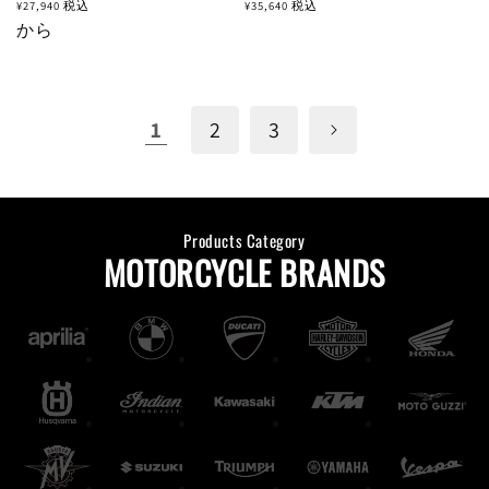
常
常
¥27,940
税込
¥35,640
税込
価
から
価
格
格
1
2
3
Products Category
MOTORCYCLE BRANDS