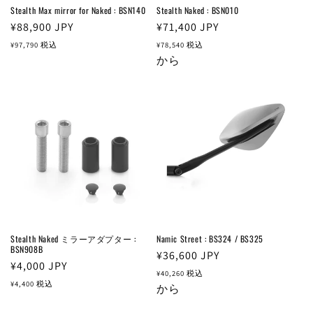
Stealth Max mirror for Naked : BSN140
Stealth Naked : BSN010
通
¥88,900
JPY
通
¥71,400
JPY
常
常
¥97,790
税込
¥78,540
税込
価
価
から
格
格
Stealth Naked ミラーアダプター :
Namic Street : BS324 / BS325
BSN908B
通
¥36,600
JPY
通
¥4,000
JPY
常
¥40,260
税込
常
¥4,400
税込
価
から
価
格