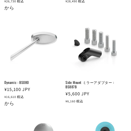
常
常
¥26,730
税込
¥28,490
税込
価
から
価
格
格
Dynamic : BS080
Side Mount ミラーアダプター :
BS887B
通
¥15,100
JPY
通
¥5,600
JPY
常
¥16,610
税込
常
¥6,160
税込
価
から
価
格
格