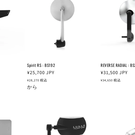
Spirit RS : BS192
REVERSE RADIAL : B
通
¥25,700
JPY
通
¥31,500
JPY
常
常
¥28,270
税込
¥34,650
税込
価
から
価
格
格