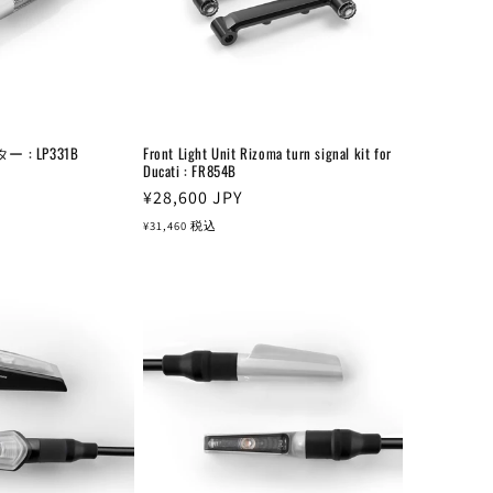
: LP331B
Front Light Unit Rizoma turn signal kit for
Ducati : FR854B
通
¥28,600
JPY
常
¥31,460
税込
価
格