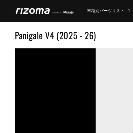
コンテ
ンツに
車種別パーツリスト
進む
コ
Panigale V4 (2025 - 26)
レ
ク
シ
ョ
ン
: