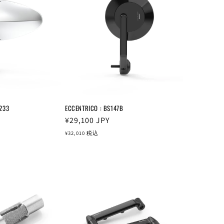
S233
ECCENTRICO : BS147B
通
¥29,100
JPY
常
¥32,010
税込
価
格