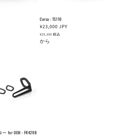
Corsa : TS110
通
¥23,000
JPY
常
¥25,300
税込
価
から
格
r OEM : FR429B