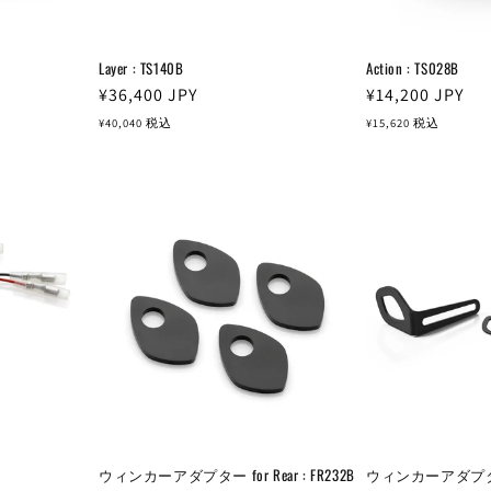
Layer : TS140B
Action : TS028B
通
¥36,400
JPY
通
¥14,200
JPY
常
常
¥40,040
税込
¥15,620
税込
価
価
格
格
ウィンカーアダプター for Rear : FR232B
ウィンカーアダプター fo