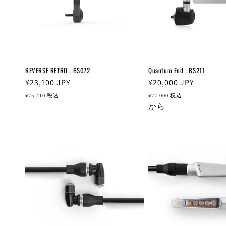
REVERSE RETRO : BS072
Quantum End : BS211
通
¥23,100
JPY
通
¥20,000
JPY
常
常
¥25,410
税込
¥22,000
税込
価
価
から
格
格