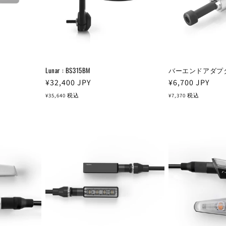
Lunar : BS315BM
バーエンドアダプター 
通
¥32,400
JPY
通
¥6,700
JPY
常
常
¥35,640
税込
¥7,370
税込
価
価
格
格