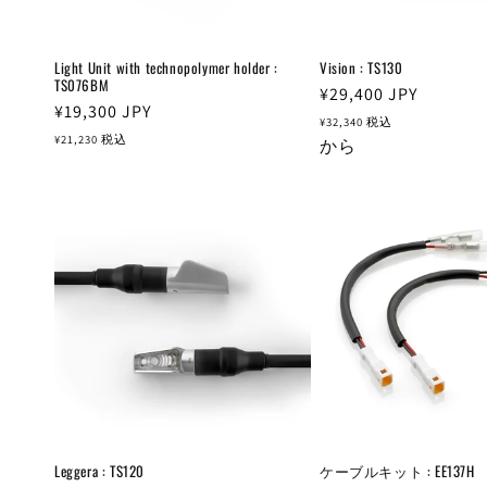
Light Unit with technopolymer holder :
Vision : TS130
TS076BM
通
¥29,400
JPY
通
¥19,300
JPY
常
¥32,340
税込
常
¥21,230
税込
価
から
価
格
格
Leggera : TS120
ケーブルキット : EE137H