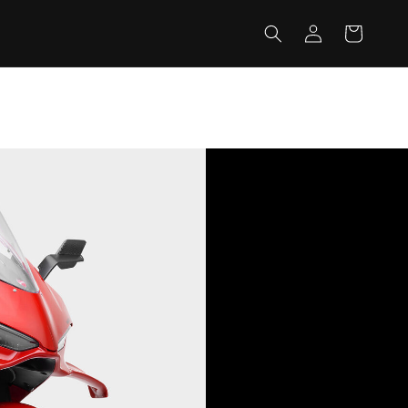
カ
グ
ー
イ
ト
ン