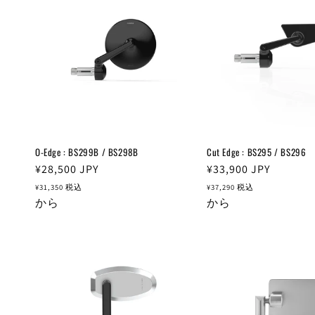
O-Edge : BS299B / BS298B
Cut Edge : BS295 / BS296
通
¥28,500
JPY
通
¥33,900
JPY
常
常
¥31,350
税込
¥37,290
税込
価
から
価
から
格
格