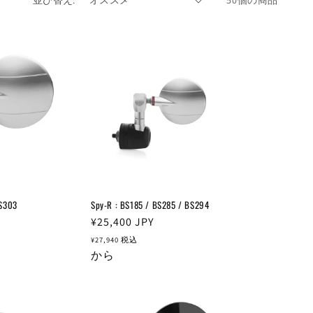
並び替え:
50個の商品
BS303
Spy-R : BS185 / BS285 / BS294
通
¥25,400
JPY
常
¥27,940
税込
価
から
格