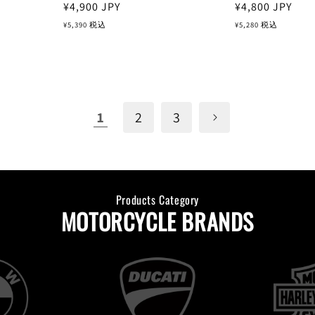
通
¥4,900
JPY
通
¥4,800
JPY
常
常
¥5,390
税込
¥5,280
税込
価
価
格
格
1
2
3
Products Category
MOTORCYCLE BRANDS