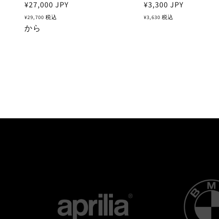
通
¥27,000
JPY
通
¥3,300
JPY
常
常
¥29,700
税込
¥3,630
税込
価
から
価
格
格