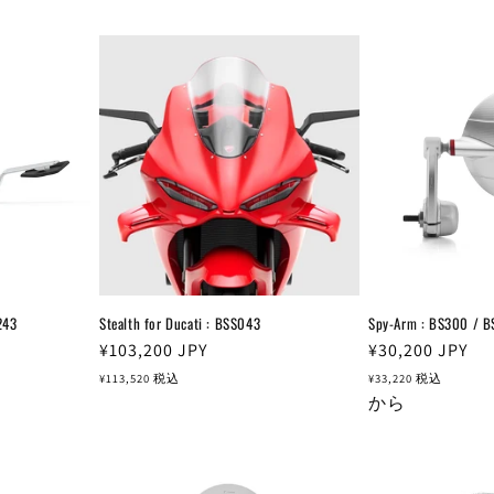
243
Stealth for Ducati : BSS043
Spy-Arm : BS300 / 
通
¥103,200
JPY
通
¥30,200
JPY
常
常
¥113,520
税込
¥33,220
税込
価
価
から
格
格