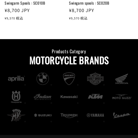
Swingarm Spools : SC010B
Swingarm spools : SC020B
通
¥8,700
JPY
通
¥8,700
JPY
常
常
¥9,570
税込
¥9,570
税込
価
価
格
格
Products Category
MOTORCYCLE BRANDS