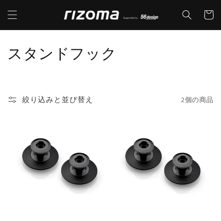
コンテ
カ
ンツに
ー
進む
ト
コ
スタンドフック
レ
ク
絞り込みと並び替え
2個の商品
シ
ョ
ン
: