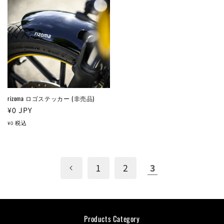
rizoma ロゴステッカー (非売品)
通
¥0
JPY
常
¥0
税込
価
格
1
2
3
Products Category