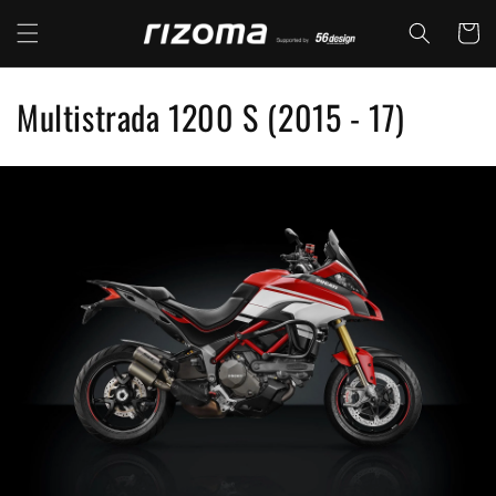
コンテ
カ
ンツに
ー
進む
ト
コ
Multistrada 1200 S (2015 - 17)
レ
ク
シ
ョ
ン
: