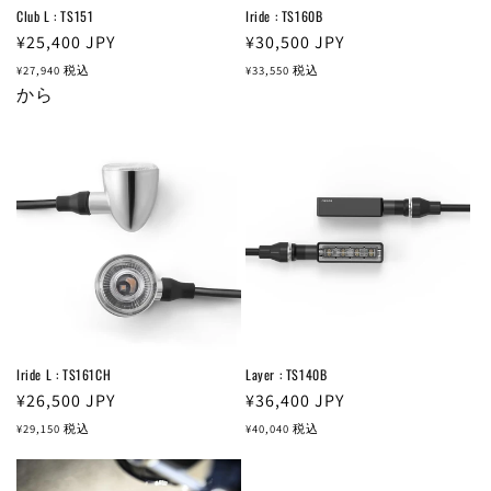
Club L : TS151
Iride : TS160B
通
¥25,400
JPY
通
¥30,500
JPY
常
常
¥27,940
税込
¥33,550
税込
価
から
価
格
格
Iride L : TS161CH
Layer : TS140B
通
¥26,500
JPY
通
¥36,400
JPY
常
常
¥29,150
税込
¥40,040
税込
価
価
格
格