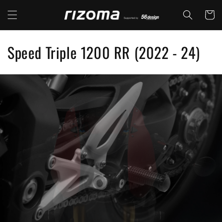
コンテ
カ
ンツに
ー
進む
ト
コ
Speed Triple 1200 RR (2022 - 24)
レ
ク
シ
ョ
ン
: