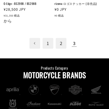
O-Edge : BS299B / BS298B
rizoma ロゴステッカー (非売品)
通
¥28,500
JPY
通
¥0
JPY
常
常
¥31,350
税込
¥0
税込
価
から
価
格
格
1
2
3
Products Category
MOTORCYCLE BRANDS