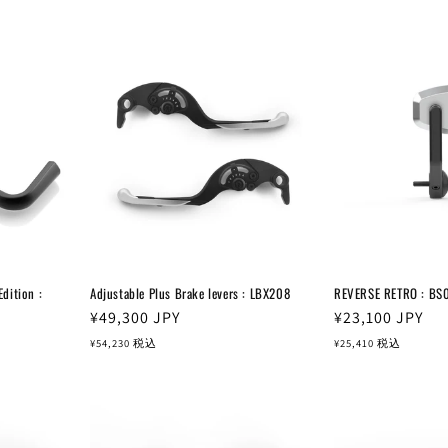
ition :
Adjustable Plus Brake levers : LBX208
REVERSE RETRO : BS
通
¥49,300
JPY
通
¥23,100
JPY
常
常
¥54,230
税込
¥25,410
税込
価
価
格
格