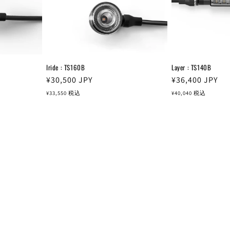
Iride : TS160B
Layer : TS140B
通
¥30,500
JPY
通
¥36,400
JPY
常
常
¥33,550
税込
¥40,040
税込
価
価
格
格