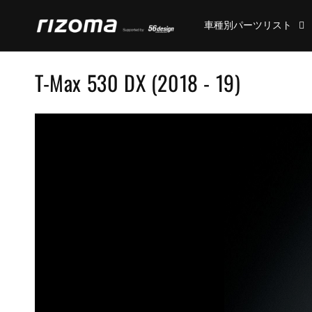
コンテ
ンツに
車種別パーツリスト
進む
コ
T-Max 530 DX (2018 - 19)
レ
ク
シ
ョ
ン
: