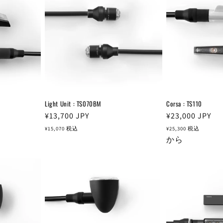
Light Unit : TS070BM
Corsa : TS110
通
¥13,700
JPY
通
¥23,000
JPY
常
常
¥15,070
税込
¥25,300
税込
価
価
から
格
格