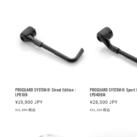
PROGUARD SYSTEM® Street Edition :
PROGUARD SYSTEM® Sport Ed
LP010B
LP040BM
通
¥19,900
JPY
通
¥28,500
JPY
常
常
¥21,890
税込
¥31,350
税込
価
価
格
格