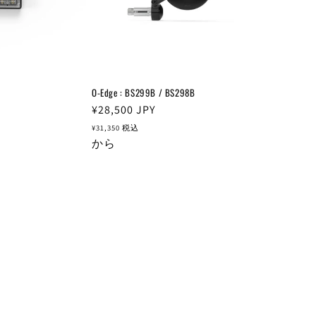
O-Edge : BS299B / BS298B
通
¥28,500
JPY
常
¥31,350
税込
価
から
格