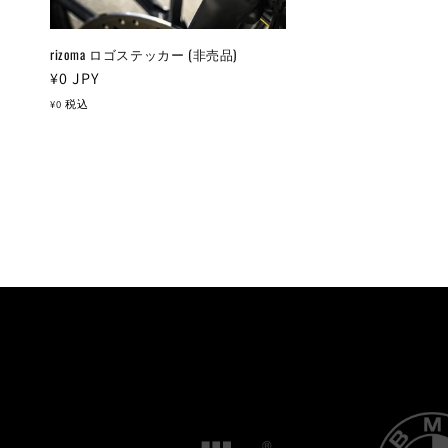
rizoma ロゴステッカー (非売品)
通
¥0
JPY
常
¥0
税込
価
格