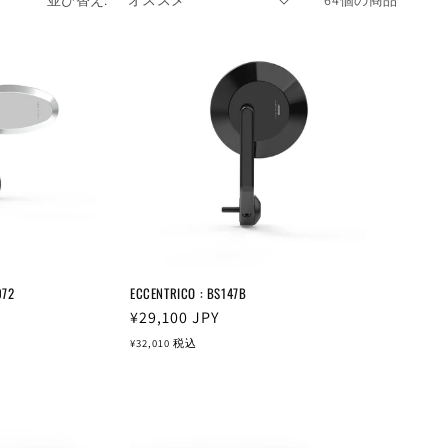
並び替え:
64個の商品
072
ECCENTRICO : BS147B
通
¥29,100
JPY
常
¥32,010
税込
価
格