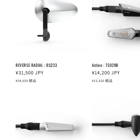
REVERSE RADIAL : BS233
Action : TS028B
通
¥31,500
JPY
通
¥14,200
JPY
常
常
¥34,650
税込
¥15,620
税込
価
価
格
格