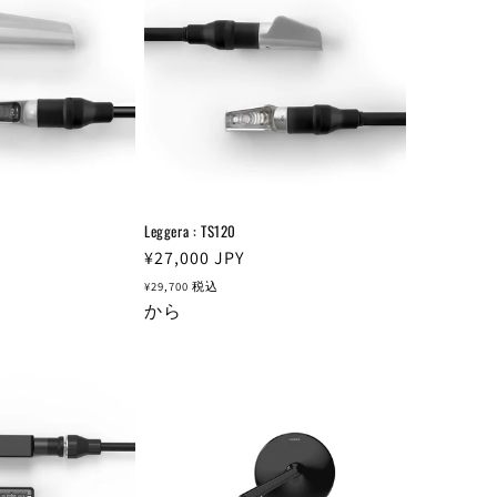
Leggera : TS120
通
¥27,000
JPY
常
¥29,700
税込
価
から
格