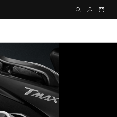
カ
グ
ー
イ
ト
ン