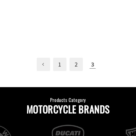
1
2
3
Products Category
MOTORCYCLE BRANDS