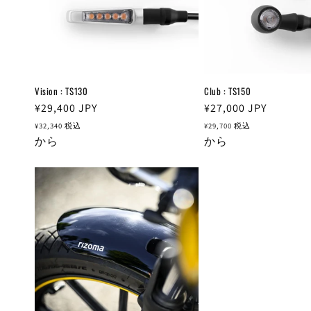
Vision : TS130
Club : TS150
通
¥29,400
JPY
通
¥27,000
JPY
常
常
¥32,340
税込
¥29,700
税込
価
から
価
から
格
格