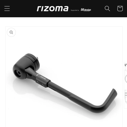
コンテ
カ
ンツに
ー
進む
ト
商品情
報にス
キップ