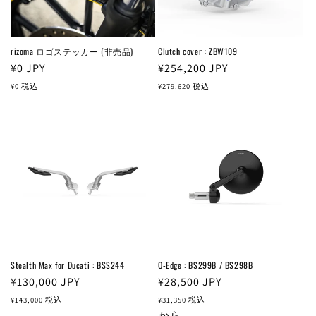
rizoma ロゴステッカー (非売品)
Clutch cover : ZBW109
通
¥0
JPY
通
¥254,200
JPY
常
常
¥0
税込
¥279,620
税込
価
価
格
格
Stealth Max for Ducati : BSS244
O-Edge : BS299B / BS298B
通
¥130,000
JPY
通
¥28,500
JPY
常
常
¥143,000
税込
¥31,350
税込
価
価
から