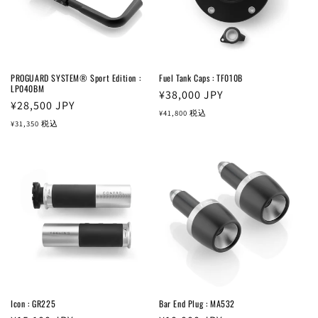
PROGUARD SYSTEM® Sport Edition :
Fuel Tank Caps : TF010B
LP040BM
通
¥38,000
JPY
通
¥28,500
JPY
常
¥41,800
税込
常
¥31,350
税込
価
価
格
格
Icon : GR225
Bar End Plug : MA532