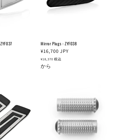
: ZYF037
Mirror Plugs : ZYF038
通
¥16,700
JPY
常
¥18,370
税込
価
から
格