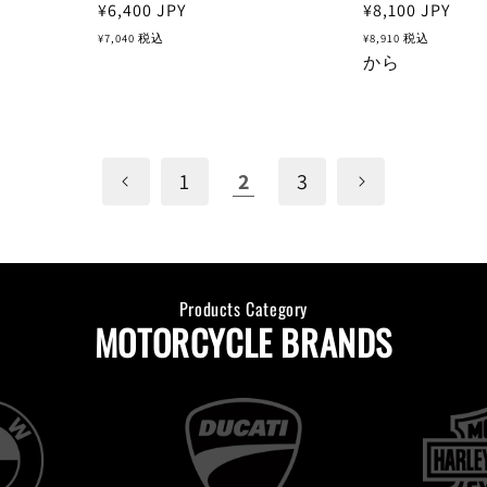
通
¥6,400
JPY
通
¥8,100
JPY
常
常
¥7,040
税込
¥8,910
税込
価
価
から
格
格
1
2
3
Products Category
MOTORCYCLE BRANDS