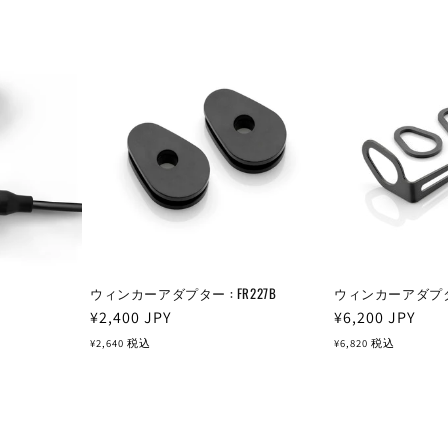
ウィンカーアダプター : FR227B
ウィンカーアダプター fo
通
¥2,400
JPY
通
¥6,200
JPY
常
常
¥2,640
税込
¥6,820
税込
価
価
格
格