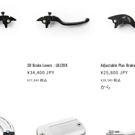
3D Brake Levers : LBJ208
Adjustable Plus Brak
通
¥34,400
JPY
通
¥25,800
JPY
常
常
¥37,840
税込
¥28,380
税込
価
価
から
格
格