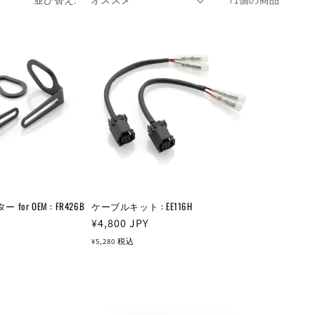
並び替え:
71個の商品
r OEM : FR426B
ケーブルキット : EE116H
通
¥4,800
JPY
常
¥5,280
税込
価
格