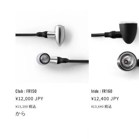
Club : FR150
Iride : FR160
通
¥12,000
JPY
通
¥12,400
JPY
常
常
¥13,200
税込
¥13,640
税込
価
から
価
格
格