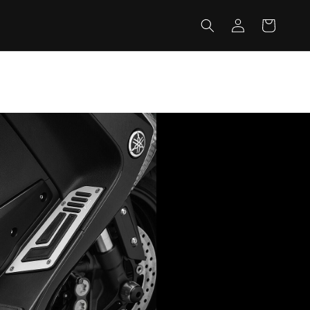
カ
グ
ー
イ
ト
ン