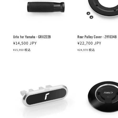
Urlo for Yamaha : GRX222B
Rear Pulley Cover : ZYF034B
通
¥14,500
JPY
通
¥22,700
JPY
常
常
¥15,950
税込
¥24,970
税込
価
価
格
格