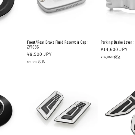
Front/Rear Brake Fluid Reservoir Cap :
Parking Brake Lever 
ZYF036
通
¥14,600
JPY
通
¥8,500
JPY
常
¥16,060
税込
常
¥9,350
税込
価
価
格
格