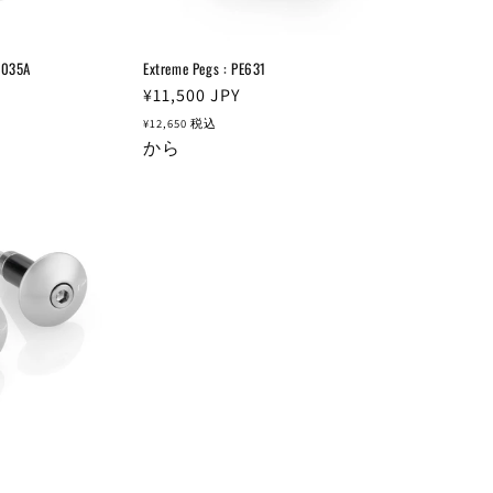
F035A
Extreme Pegs : PE631
通
¥11,500
JPY
常
¥12,650
税込
価
から
格