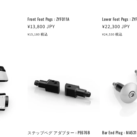
Front Foot Pegs : ZYF011A
Lower Foot Pegs : ZY
通
¥13,800
JPY
通
¥22,300
JPY
常
常
¥15,180
税込
¥24,530
税込
価
価
格
格
ステップペグ アダプター : PE676B
Bar End Plug : MA531