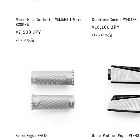
Mirror Hole Cap for for YAMAHA T-Max :
Crankcase Cover : ZYF043B
BS806A
通
¥16,100
JPY
通
¥7,500
JPY
常
¥17,710
税込
常
¥8,250
税込
価
価
格
格
Snake Pegs : PE615
Urban Protocol Pegs : PE643