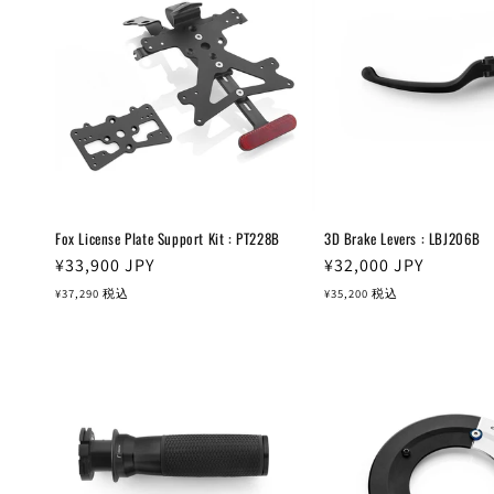
Fox License Plate Support Kit : PT228B
3D Brake Levers : LBJ206B
通
¥33,900
JPY
通
¥32,000
JPY
常
常
¥37,290
税込
¥35,200
税込
価
価
格
格