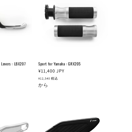
e Levers : LBX207
Sport for Yamaha : GRX205
通
¥11,400
JPY
常
¥12,540
税込
価
から
格