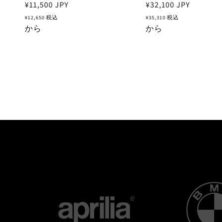
通
¥11,500
JPY
通
¥32,100
JPY
常
常
¥12,650
税込
¥35,310
税込
価
から
価
から
格
格