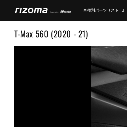
コンテ
ンツに
車種別パーツリスト
進む
コ
T-Max 560 (2020 - 21)
レ
ク
シ
ョ
ン
: