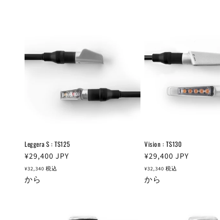
Leggera S : TS125
Vision : TS130
通
¥29,400
JPY
通
¥29,400
JPY
常
常
¥32,340
税込
¥32,340
税込
価
から
価
から
格
格