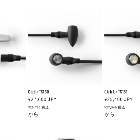
Club : TS150
Club L : TS151
通
¥27,000
JPY
通
¥25,400
JPY
常
常
¥29,700
税込
¥27,940
税込
価
から
価
から
格
格