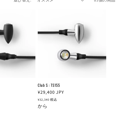
並び替え:
83個の商品
Club S : TS155
通
¥29,400
JPY
常
¥32,340
税込
価
から
格