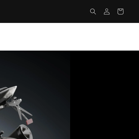
カ
グ
ー
イ
ト
ン