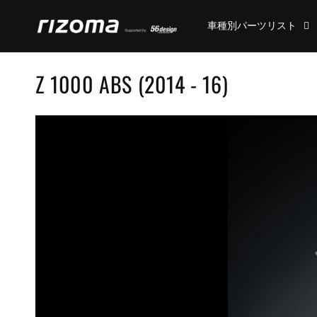
コンテ
ンツに
車種別パーツリスト
進む
コ
Z 1000 ABS (2014 - 16)
レ
ク
シ
ョ
ン
: