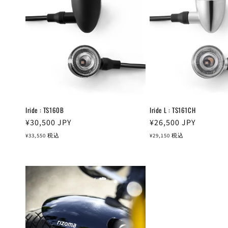
Iride : TS160B
Iride L : TS161CH
通
¥30,500
JPY
通
¥26,500
JPY
常
常
¥33,550
税込
¥29,150
税込
価
価
格
格