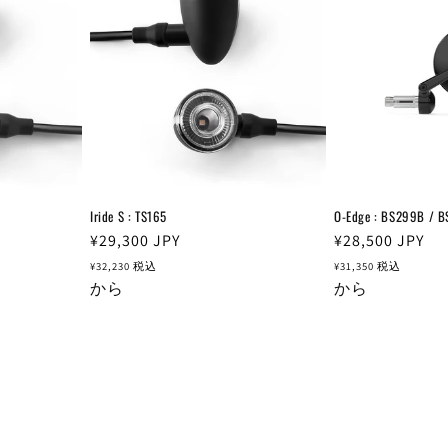
Iride S : TS165
O-Edge : BS299B / 
通
¥29,300
JPY
通
¥28,500
JPY
常
常
¥32,230
税込
¥31,350
税込
価
から
価
から
格
格