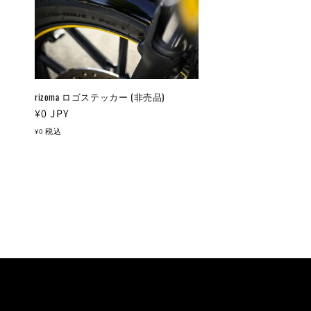
rizoma ロゴステッカー (非売品)
通
¥0
JPY
常
¥0
税込
価
格