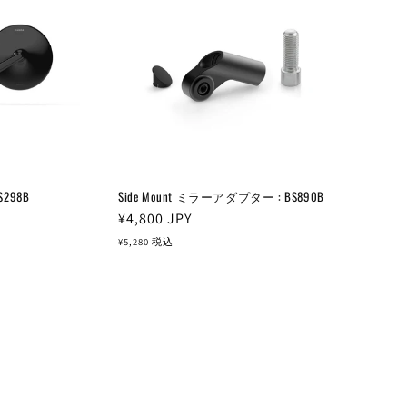
BS298B
Side Mount ミラーアダプター : BS890B
通
¥4,800
JPY
常
¥5,280
税込
価
格