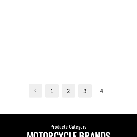
1
2
3
4
Products Category
MOTORCYCLE BRANDS