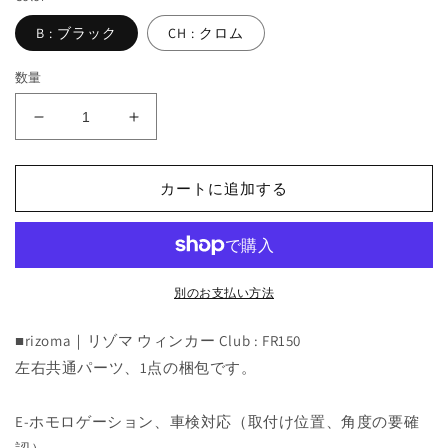
B : ブラック
CH : クロム
数量
Club
Club
:
:
FR150
FR150
カートに追加する
の
の
数
数
量
量
を
を
減
増
別のお支払い方法
ら
や
す
す
■rizoma｜リゾマ ウィンカー Club : FR150
左右共通パーツ、1点の梱包です。
E-ホモロゲーション、車検対応（取付け位置、角度の要確