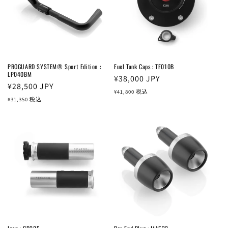
PROGUARD SYSTEM® Sport Edition :
Fuel Tank Caps : TF010B
LP040BM
通
¥38,000
JPY
通
¥28,500
JPY
常
¥41,800
税込
常
¥31,350
税込
価
価
格
格