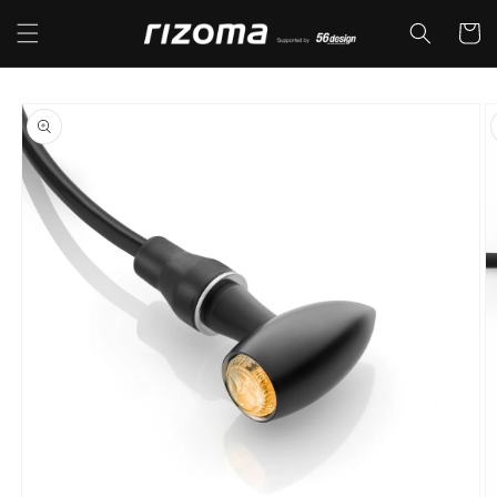
コンテ
カ
ンツに
ー
進む
ト
商品情
報にス
キップ