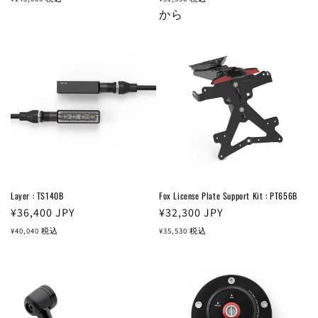
価
価
から
格
格
Layer : TS140B
Fox License Plate Support Kit : PT656B
通
¥36,400
JPY
通
¥32,300
JPY
常
常
¥40,040
税込
¥35,530
税込
価
価
格
格