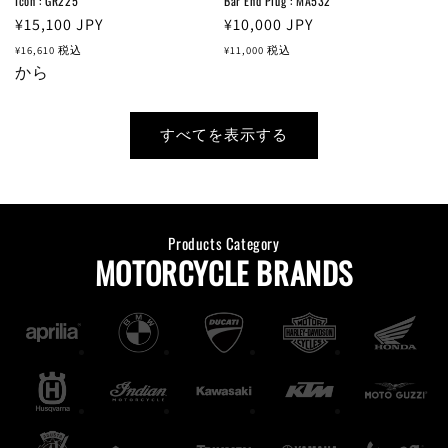
Icon : GR225
Bar End Plug : MA532
通
¥15,100
JPY
通
¥10,000
JPY
常
常
¥16,610
税込
¥11,000
税込
価
から
価
格
格
すべてを表示する
Products Category
MOTORCYCLE BRANDS