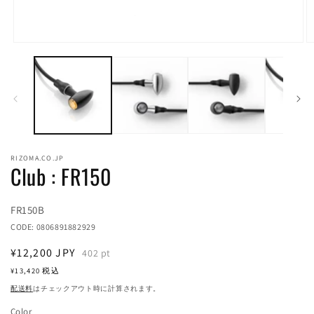
モ
ー
ダ
ル
で
メ
デ
ィ
ア
RIZOMA.CO.JP
(1)
(2
Club : FR150
を
開
く
Translation
FR150B
missing:
CODE:
0806891882929
ja.products.product.sku:
通
¥12,200
JPY
402
pt
常
¥13,420
税込
価
配送料
はチェックアウト時に計算されます。
格
Color