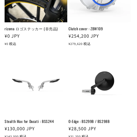
rizoma ロゴステッカー (非売品)
Clutch cover : ZBW109
通
¥0
JPY
通
¥254,200
JPY
常
常
¥0
税込
¥279,620
税込
価
価
格
格
Stealth Max for Ducati : BSS244
O-Edge : BS299B / BS298B
通
¥130,000
JPY
通
¥28,500
JPY
常
常
¥143,000
税込
¥31,350
税込