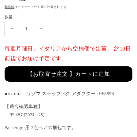
価
配送料
はチェックアウト時に計算されます。
格
数量
ス
ス
テ
テ
ッ
ッ
毎週月曜日、イタリアから空輸便で出荷。 約10日
プ
プ
前後でお届け予定です。
ペ
ペ
グ
グ
【お取寄せ注文 】カートに追加
ア
ア
ダ
ダ
プ
プ
■rizoma｜リゾマ ステップペグ アダプター : PE859B
タ
タ
ー
ー
【適合確認車種】
for
for
RS 457 (2024 - 25)
Aprilia
Aprilia
:
:
Passenger用 2点ペア
の梱包です。
PE859B
PE859B