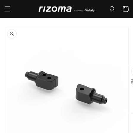
コンテ
カ
ンツに
ー
進む
ト
商品情
報にス
キップ