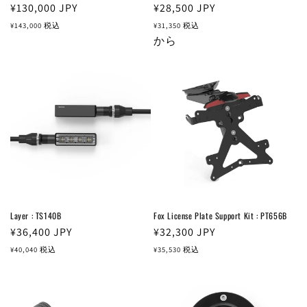
通
¥130,000
JPY
通
¥28,500
JPY
常
常
¥143,000
税込
¥31,350
税込
価
価
から
格
格
Layer : TS140B
Fox License Plate Support Kit : PT656B
通
¥36,400
JPY
通
¥32,300
JPY
常
常
¥40,040
税込
¥35,530
税込
価
価
格
格