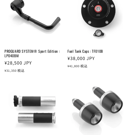
PROGUARD SYSTEM® Sport Edition :
Fuel Tank Caps : TF010B
LP040BM
通
¥38,000
JPY
通
¥28,500
JPY
常
¥41,800
税込
常
¥31,350
税込
価
価
格
格