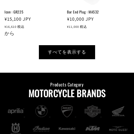
Icon : GR225
Bar End Plug : MA532
通
¥15,100
JPY
通
¥10,000
JPY
常
常
¥16,610
税込
¥11,000
税込
価
から
価
格
格
すべてを表示する
Products Category
MOTORCYCLE BRANDS