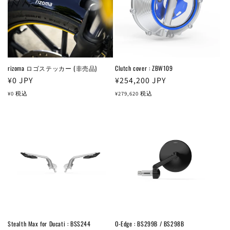
rizoma ロゴステッカー (非売品)
Clutch cover : ZBW109
通
¥0
JPY
通
¥254,200
JPY
常
常
¥0
税込
¥279,620
税込
価
価
格
格
Stealth Max for Ducati : BSS244
O-Edge : BS299B / BS298B