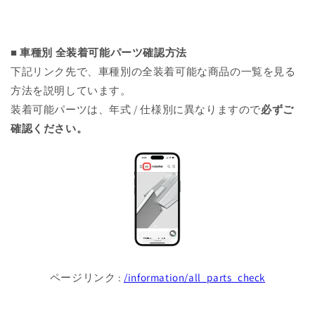
の
の
数
数
量
量
■ 車種別 全装着可能パーツ確認方法
を
を
減
増
下記リンク先で、車種別の全装着可能な商品の一覧を見る
ら
や
方法を説明しています。
す
す
装着可能パーツは、年式 / 仕様別に異なりますので
必ずご
確認ください。
ページリンク :
/information/all_parts_check