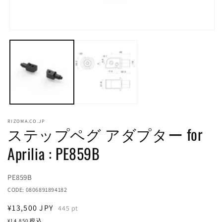
モ
ー
(2
ダ
ル
で
メ
デ
ィ
ア
(1)
RIZOMA.CO.JP
を
ステップペグ アダプター for
開
く
Aprilia : PE859B
Translation
PE859B
missing:
CODE:
0806891894182
ja.products.product.sku:
通
¥13,500
JPY
445
pt
常
¥14,850
税込