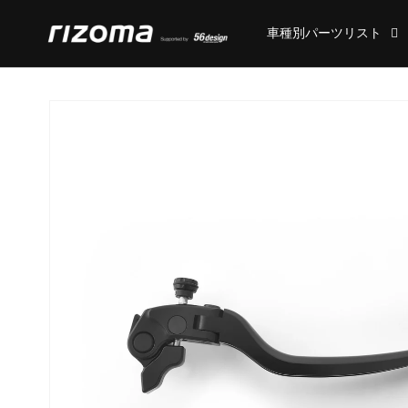
コンテ
ンツに
車種別パーツリスト
進む
商品情
報にス
キップ