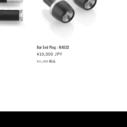
Bar End Plug : MA532
通
¥10,000
JPY
常
¥11,000
税込
価
格