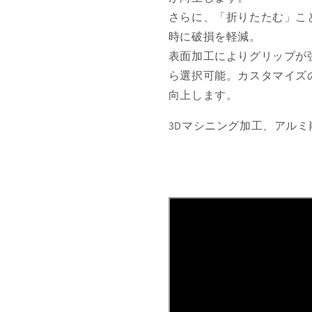
さらに、「折りたたむ」こ
時に破損を軽減。
表面加工によりグリップが
ら選択可能。カスタマイズ
向上します。
3Dマシニング加工、アル