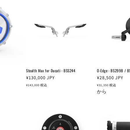
Stealth Max for Ducati : BSS244
O-Edge : BS299B / 
通
¥130,000
JPY
通
¥28,500
JPY
常
常
¥143,000
税込
¥31,350
税込
価
価
から
格
格