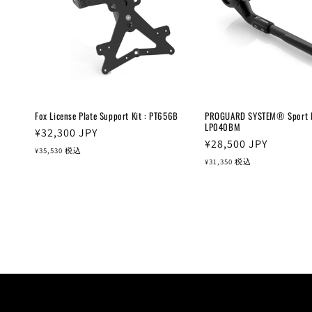
Fox License Plate Support Kit : PT656B
PROGUARD SYSTEM® Sport Ed
LP040BM
通
¥32,300
JPY
通
¥28,500
JPY
常
¥35,530
税込
常
¥31,350
税込
価
価
格
格