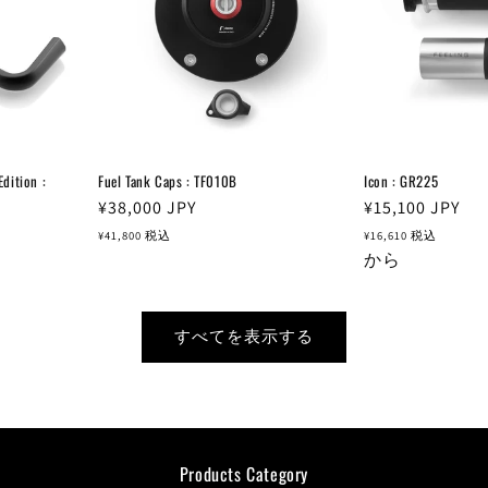
ition :
Fuel Tank Caps : TF010B
Icon : GR225
通
¥38,000
JPY
通
¥15,100
JPY
常
常
¥41,800
税込
¥16,610
税込
価
価
から
格
格
すべてを表示する
Products Category