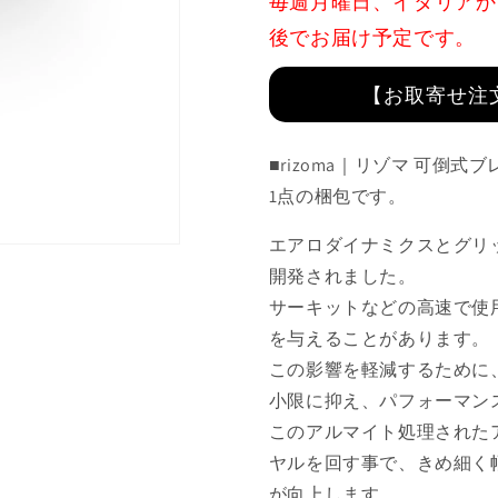
毎週月曜日、イタリアか
:
:
LBJ100B
LBJ100B
後でお届け予定です。
の
の
数
数
【お取寄せ注
量
量
を
を
■rizoma｜リゾマ 可倒式ブ
減
増
ら
や
1点の梱包です。
す
す
エアロダイナミクスとグリ
開発されました。
サーキットなどの高速で使
を与えることがあります。
この影響を軽減するために
小限に抑え、パフォーマン
このアルマイト処理された
ヤルを回す事で、きめ細く
が向上します。