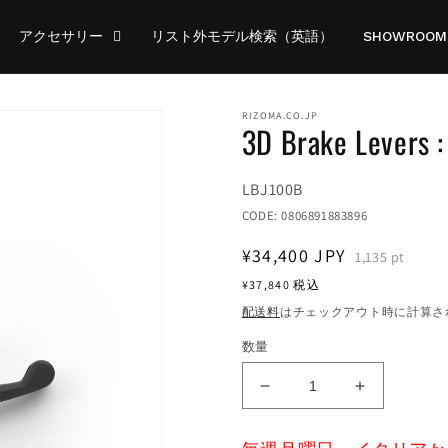
アクセサリー
リスト外モデル検索（英語）
SHOWROOM
RIZOMA.CO.JP
3D Brake Levers 
Translation
LBJ100B
missing:
CODE:
0806891883896
ja.products.product.sku:
通
¥34,400
JPY
1,135
pt
常
¥37,840
税込
価
配送料
はチェックアウト時に計算さ
格
数量
3D
3D
Brake
Brake
Levers
Levers