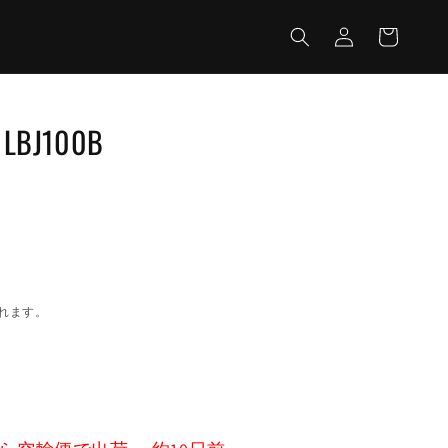
カ
グ
ー
イ
ト
ン
: LBJ100B
れます。