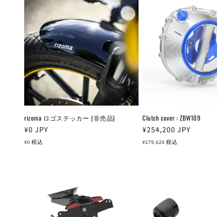
rizoma ロゴステッカー (非売品)
Clutch cover : ZBW109
通
¥0
JPY
通
¥254,200
JPY
常
常
¥0
税込
¥279,620
税込
価
価
格
格