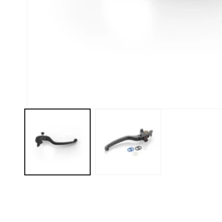
モ
ー
ダ
ル
で
メ
デ
ィ
ア
(1)
を
開
く