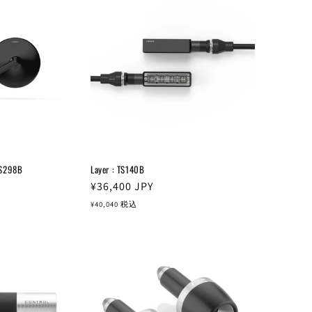
BS298B
Layer : TS140B
通
¥36,400
JPY
常
¥40,040
税込
価
格