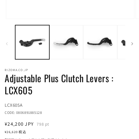
モ
ー
ダ
ル
で
メ
デ
ィ
ア
RIZOMA.CO.JP
(1)
(2
Adjustable Plus Clutch Levers :
を
開
LCX605
く
Translation
LCX605A
missing:
CODE:
0806891885128
ja.products.product.sku:
通
¥24,200
JPY
798
pt
常
¥26,620
税込
価