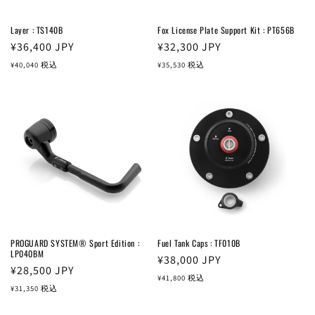
Layer : TS140B
Fox License Plate Support Kit : PT656B
通
¥36,400
JPY
通
¥32,300
JPY
常
常
¥40,040
税込
¥35,530
税込
価
価
格
格
PROGUARD SYSTEM® Sport Edition :
Fuel Tank Caps : TF010B
LP040BM
通
¥38,000
JPY
通
¥28,500
JPY
常
¥41,800
税込
常
¥31,350
税込
価
価
格