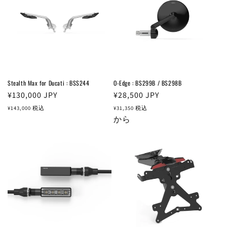
Stealth Max for Ducati : BSS244
O-Edge : BS299B / BS298B
通
¥130,000
JPY
通
¥28,500
JPY
常
常
¥143,000
税込
¥31,350
税込
価
価
から
格
格