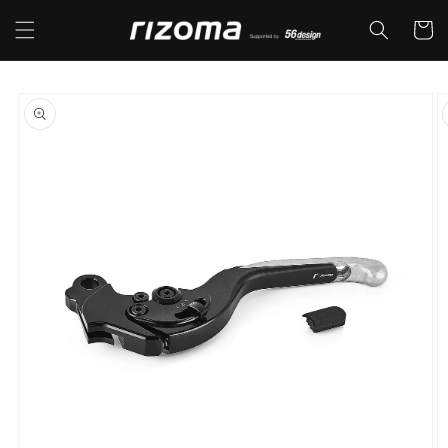
コンテ
カ
ンツに
ー
進む
ト
商品情
報にス
キップ