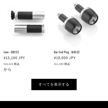
格
Icon : GR225
Bar End Plug : MA532
通
¥15,100
JPY
通
¥10,000
JPY
常
常
¥16,610
税込
¥11,000
税込
価
から
価
格
格
すべてを表示する