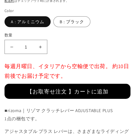
配送料
はチェックアウト時に計算されます。
格
Color
A : アルミニウム
B : ブラック
数量
Adjustable
Adjustable
Plus
Plus
Clutch
Clutch
毎週月曜日、イタリアから空輸便で出荷。 約10日
Levers
Levers
:
:
前後でお届け予定です。
LCX605
LCX605
の
の
【お取寄せ注文 】カートに追加
数
数
量
量
を
を
■rizoma｜リゾマ クラッチレバー ADJUSTABLE PLUS
減
増
1点の梱包です。
ら
や
アジャスタブル プラス レバーは、さまざまなライディング
す
す