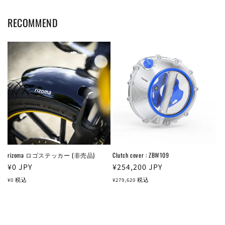
RECOMMEND
rizoma ロゴステッカー (非売品)
Clutch cover : ZBW109
通
¥0
JPY
通
¥254,200
JPY
常
常
¥0
税込
¥279,620
税込
価
価
格
格