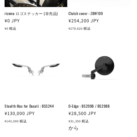
rizoma ロゴステッカー (非売品)
Clutch cover : ZBW109
通
¥0
JPY
通
¥254,200
JPY
常
常
¥0
税込
¥279,620
税込
価
価
格
格
Stealth Max for Ducati : BSS244
O-Edge : BS299B / BS298B
通
¥130,000
JPY
通
¥28,500
JPY
常
常
¥143,000
税込
¥31,350
税込
価
価
から
格
格