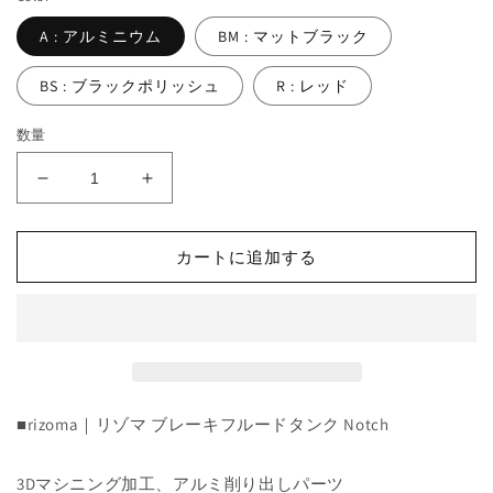
A : アルミニウム
BM : マットブラック
BS : ブラックポリッシュ
R : レッド
数量
Brake
Brake
Fluid
Fluid
Tanks
Tanks
Notch
Notch
カートに追加する
:
:
CT157
CT157
の
の
数
数
量
量
を
を
■rizoma｜リゾマ ブレーキフルードタンク Notch
減
増
ら
や
3Dマシニング加工、アルミ削り出しパーツ
す
す