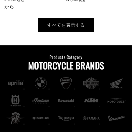
価
から
価
格
格
すべてを表示する
Products Category
MOTORCYCLE BRANDS