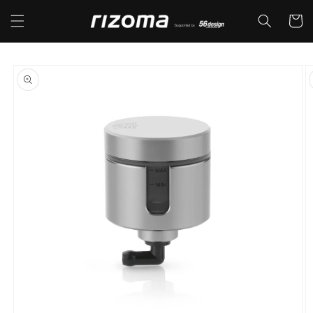
コンテ
カ
ンツに
ー
進む
ト
商品情
報にス
キップ