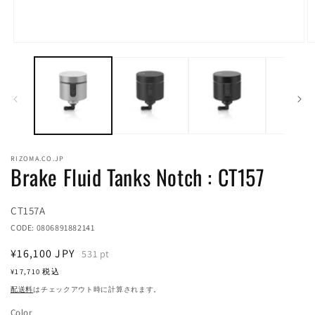
モ
ー
ダ
ル
で
メ
デ
ィ
ア
RIZOMA.CO.JP
(1)
(2
Brake Fluid Tanks Notch : CT157
を
開
く
Translation
CT157A
missing:
CODE:
0806891882141
ja.products.product.sku:
通
¥16,100
JPY
531
pt
常
¥17,710
税込
価
配送料
はチェックアウト時に計算されます。
格
Color