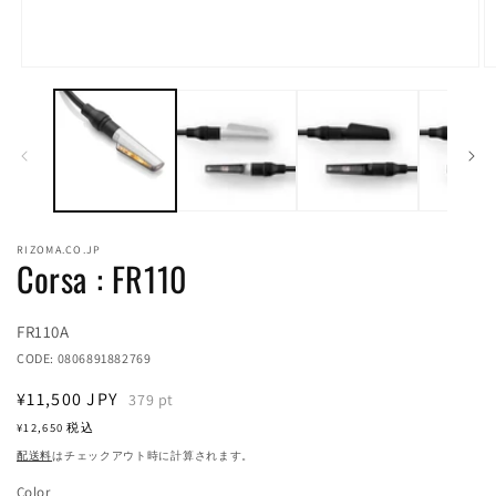
モ
ー
ダ
ル
で
メ
デ
ィ
ア
RIZOMA.CO.JP
(1)
(2
Corsa : FR110
を
開
く
Translation
FR110A
missing:
CODE:
0806891882769
ja.products.product.sku:
通
¥11,500
JPY
379
pt
常
¥12,650
税込
価
配送料
はチェックアウト時に計算されます。
格
Color