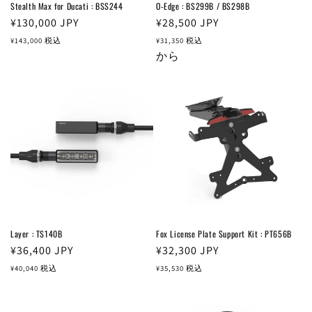
Stealth Max for Ducati : BSS244
O-Edge : BS299B / BS298B
通
¥130,000
JPY
通
¥28,500
JPY
常
常
¥143,000
税込
¥31,350
税込
価
価
から
格
格
Layer : TS140B
Fox License Plate Support Kit : PT656B
通
¥36,400
JPY
通
¥32,300
JPY
常
常
¥40,040
税込
¥35,530
税込
価
価
格
格