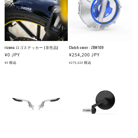
rizoma ロゴステッカー (非売品)
Clutch cover : ZBW109
通
¥0
JPY
通
¥254,200
JPY
常
常
¥0
税込
¥279,620
税込
価
価
格
格