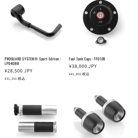
PROGUARD SYSTEM® Sport Edition :
Fuel Tank Caps : TF010B
LP040BM
通
¥38,000
JPY
通
¥28,500
JPY
常
¥41,800
税込
常
¥31,350
税込
価
価
格
格