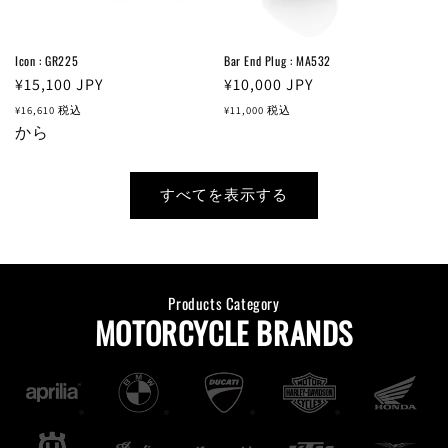
Icon : GR225
Bar End Plug : MA532
通
¥15,100
JPY
通
¥10,000
JPY
常
常
¥16,610
税込
¥11,000
税込
価
から
価
格
格
すべてを表示する
Products Category
MOTORCYCLE BRANDS