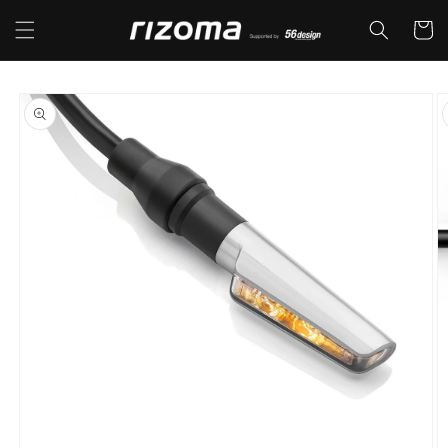
コンテ
カ
ンツに
ー
進む
ト
商品情
報にス
キップ