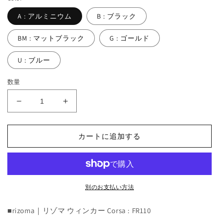
A : アルミニウム
B : ブラック
BM : マットブラック
G : ゴールド
U : ブルー
数量
Corsa
Corsa
:
:
FR110
FR110
カートに追加する
の
の
数
数
量
量
を
を
減
増
別のお支払い方法
ら
や
す
す
■rizoma｜リゾマ ウィンカー Corsa : FR110