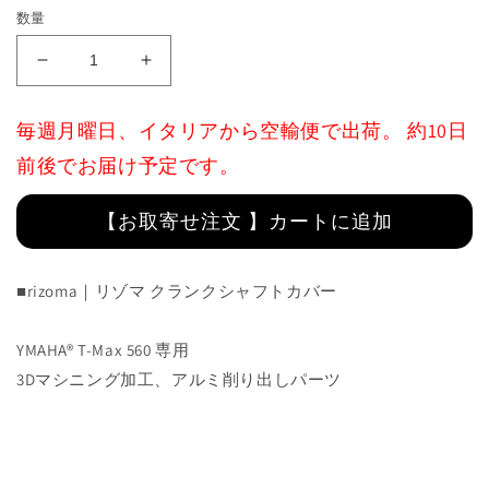
格
数量
Crankcase
Crankcase
cover
cover
(right)
(right)
毎週月曜日、イタリアから空輸便で出荷。 約10日
:
:
ZYF064B
ZYF064B
前後でお届け予定です。
の
の
数
数
【お取寄せ注文 】カートに追加
量
量
を
を
■rizoma｜リゾマ クランクシャフトカバー
減
増
ら
や
す
す
YMAHA® T-Max 560 専用
3Dマシニング加工、アルミ削り出しパーツ