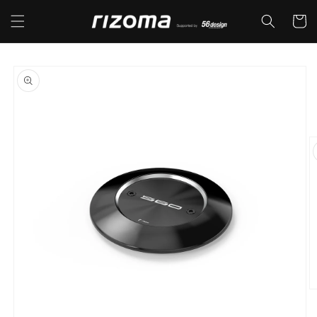
コンテ
カ
ンツに
ー
進む
ト
商品情
報にス
キップ