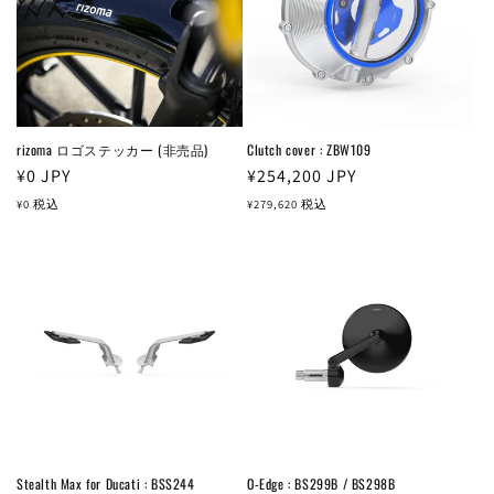
rizoma ロゴステッカー (非売品)
Clutch cover : ZBW109
通
¥0
JPY
通
¥254,200
JPY
常
常
¥0
税込
¥279,620
税込
価
価
格
格
Stealth Max for Ducati : BSS244
O-Edge : BS299B / BS298B