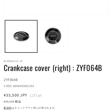
モ
ー
ダ
ル
(2
で
メ
デ
ィ
ア
(1)
RIZOMA.CO.JP
を
Crankcase cover (right) : ZYF064B
開
く
Translation
ZYF064B
missing:
CODE:
0806891892355
ja.products.product.sku:
通
¥35,500
JPY
1,171
pt
常
¥39,050
税込
価
配送料
はチェックアウト時に計算されます。