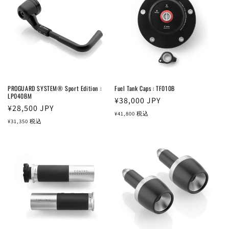
PROGUARD SYSTEM® Sport Edition :
Fuel Tank Caps : TF010B
LP040BM
通
¥38,000
JPY
通
¥28,500
JPY
常
¥41,800
税込
常
¥31,350
税込
価
価
格
格