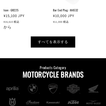
Icon : GR225
Bar End Plug : MA532
通
¥15,100
JPY
通
¥10,000
JPY
常
常
¥16,610
税込
¥11,000
税込
価
から
価
格
格
すべてを表示する
Products Category
MOTORCYCLE BRANDS