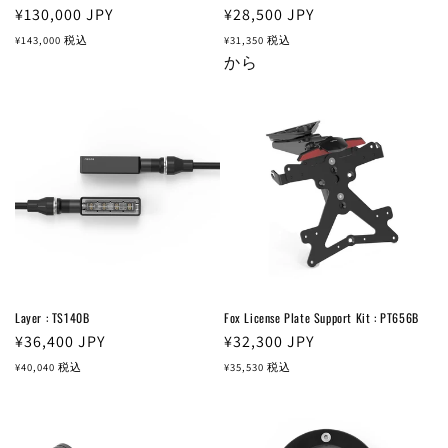
通
¥130,000
JPY
通
¥28,500
JPY
常
常
¥143,000
税込
¥31,350
税込
価
価
から
格
格
Layer : TS140B
Fox License Plate Support Kit : PT656B
通
¥36,400
JPY
通
¥32,300
JPY
常
常
¥40,040
税込
¥35,530
税込
価
価
格
格