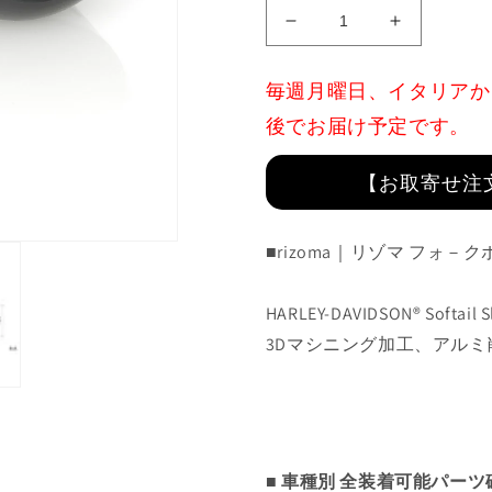
Fork
Fork
Bolt
Bolt
Cover
Cover
毎週月曜日、イタリアか
:
:
ZHD125
ZHD125
後でお届け予定です。
の
の
数
数
【お取寄せ注
量
量
を
を
■rizoma｜リゾマ フォ－
減
増
ら
や
す
す
HARLEY-DAVIDSON® Softail Sl
3Dマシニング加工、アル
■ 車種別 全装着可能パー