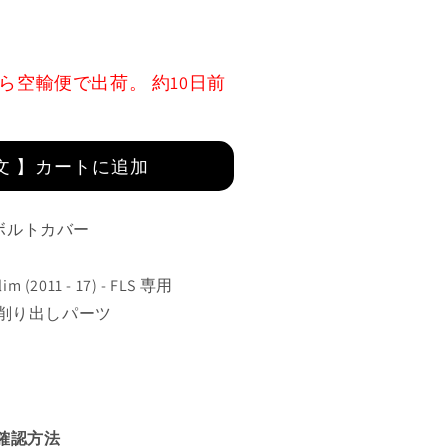
ら空輸便で出荷。 約10日前
文 】カートに追加
クボルトカバー
im (2011 - 17) - FLS 専用
ミ削り出しパーツ
ツ確認方法