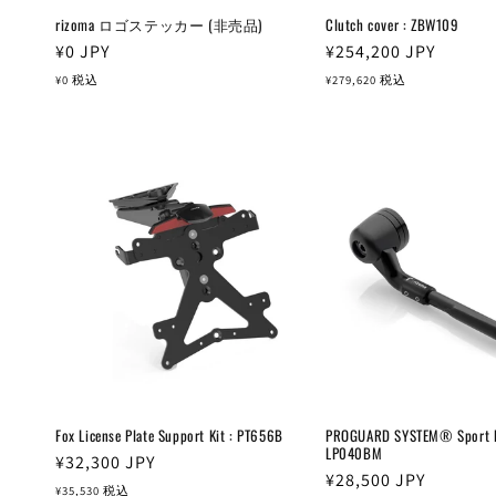
rizoma ロゴステッカー (非売品)
Clutch cover : ZBW109
通
¥0
JPY
通
¥254,200
JPY
常
常
¥0
税込
¥279,620
税込
価
価
格
格
Fox License Plate Support Kit : PT656B
PROGUARD SYSTEM® Sport Ed
LP040BM
通
¥32,300
JPY
通
¥28,500
JPY
常
¥35,530
税込