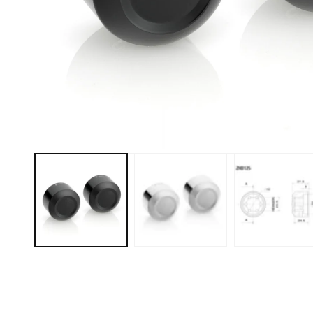
モ
ー
ダ
ル
で
メ
デ
ィ
ア
(1)
を
開
く