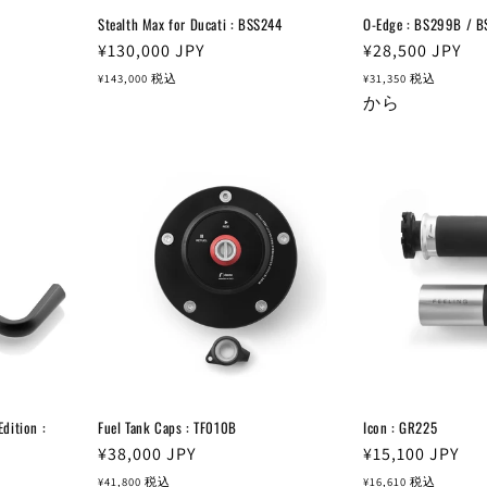
Stealth Max for Ducati : BSS244
O-Edge : BS299B / 
通
¥130,000
JPY
通
¥28,500
JPY
常
常
¥143,000
税込
¥31,350
税込
価
価
から
格
格
ition :
Fuel Tank Caps : TF010B
Icon : GR225
通
¥38,000
JPY
通
¥15,100
JPY
常
常
¥41,800
税込
¥16,610
税込