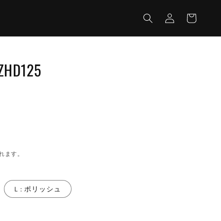
カ
グ
ー
イ
ト
ン
 ZHD125
れます。
L : ポリッシュ