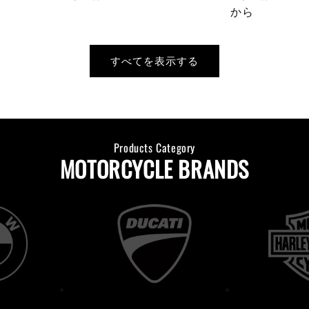
価
価
から
格
格
すべてを表示する
Products Category
MOTORCYCLE BRANDS