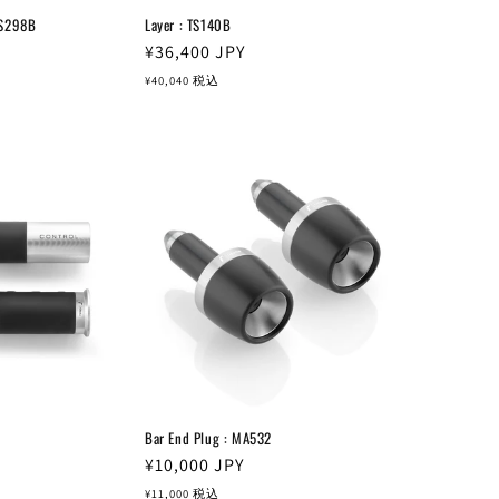
BS298B
Layer : TS140B
通
¥36,400
JPY
常
¥40,040
税込
価
格
Bar End Plug : MA532
通
¥10,000
JPY
常
¥11,000
税込