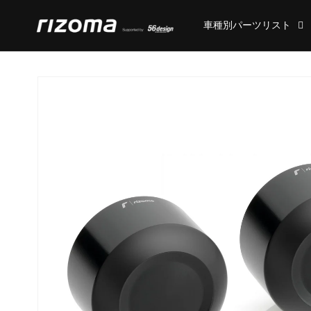
コンテ
ンツに
車種別パーツリスト
進む
商品情
報にス
キップ