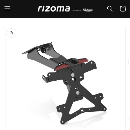
コンテ
カ
ンツに
ー
進む
ト
商品情
報にス
キップ