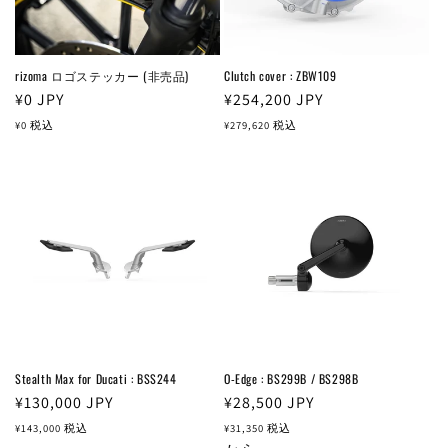
rizoma ロゴステッカー (非売品)
Clutch cover : ZBW109
通
¥0
JPY
通
¥254,200
JPY
常
常
¥0
税込
¥279,620
税込
価
価
格
格
Stealth Max for Ducati : BSS244
O-Edge : BS299B / BS298B
通
¥130,000
JPY
通
¥28,500
JPY
常
常
¥143,000
税込
¥31,350
税込