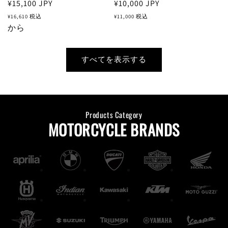
通
¥15,100
JPY
通
¥10,000
JPY
常
常
¥16,610
税込
¥11,000
税込
価
から
価
格
格
すべてを表示する
Products Category
MOTORCYCLE BRANDS