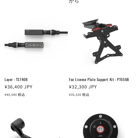
価
価
から
格
格
Layer : TS140B
Fox License Plate Support Kit : PT656B
通
¥36,400
JPY
通
¥32,300
JPY
常
常
¥40,040
税込
¥35,530
税込
価
価
格
格