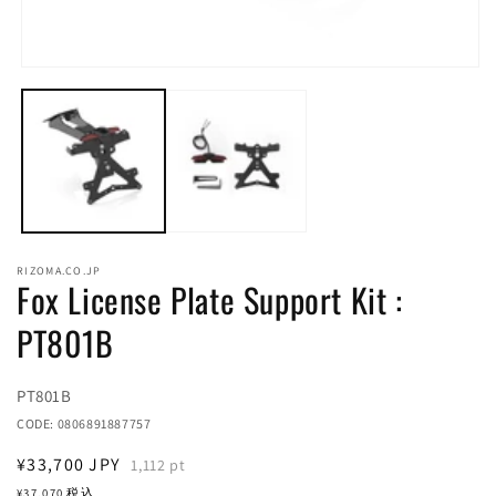
モ
ー
ダ
ル
(2
で
メ
デ
ィ
ア
(1)
RIZOMA.CO.JP
を
Fox License Plate Support Kit :
開
く
PT801B
Translation
PT801B
missing:
CODE:
0806891887757
ja.products.product.sku:
通
¥33,700
JPY
1,112
pt
常
¥37,070
税込