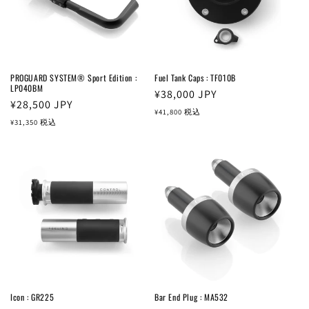
PROGUARD SYSTEM® Sport Edition :
Fuel Tank Caps : TF010B
LP040BM
通
¥38,000
JPY
通
¥28,500
JPY
常
¥41,800
税込
常
¥31,350
税込
価
価
格
格
Icon : GR225
Bar End Plug : MA532