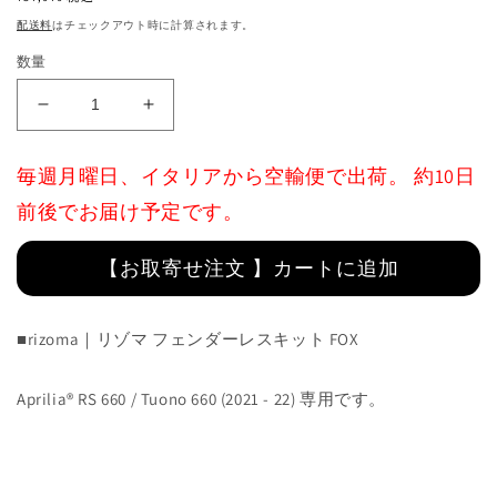
価
配送料
はチェックアウト時に計算されます。
格
数量
Fox
Fox
License
License
Plate
Plate
毎週月曜日、イタリアから空輸便で出荷。 約10日
Support
Support
Kit
Kit
前後でお届け予定です。
:
:
PT801B
PT801B
【お取寄せ注文 】カートに追加
の
の
数
数
量
量
■rizoma｜リゾマ フェンダーレスキット FOX
を
を
減
増
Aprilia® RS 660 / Tuono 660 (2021 - 22) 専用です。
ら
や
す
す