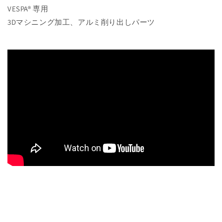
減
増
VESPA® 専用
ら
や
3Dマシニング加工、アルミ削り出しパーツ
す
す