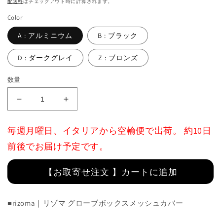
配送料
はチェックアウト時に計算されます。
格
Color
A : アルミニウム
B : ブラック
D : ダークグレイ
Z : ブロンズ
数量
Glove
Glove
Compartment
Compartment
Air
Air
毎週月曜日、イタリアから空輸便で出荷。 約10日
Inlet
Inlet
Grids
Grids
前後でお届け予定です。
:
:
ZVP012
ZVP012
【お取寄せ注文 】カートに追加
の
の
数
数
量
量
■rizoma｜リゾマ
グローブボックスメッシュカバー
を
を