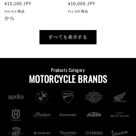
通
¥15,100
JPY
通
¥10,000
JPY
常
常
¥16,610
税込
¥11,000
税込
価
から
価
格
格
すべてを表示する
Products Category
MOTORCYCLE BRANDS