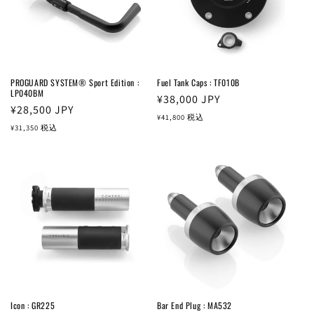
PROGUARD SYSTEM® Sport Edition :
Fuel Tank Caps : TF010B
LP040BM
通
¥38,000
JPY
通
¥28,500
JPY
常
¥41,800
税込
常
¥31,350
税込
価
価
格
格
Icon : GR225
Bar End Plug : MA532