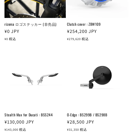
rizoma ロゴステッカー (非売品)
Clutch cover : ZBW109
通
¥0
JPY
通
¥254,200
JPY
常
常
¥0
税込
¥279,620
税込
価
価
格
格
Stealth Max for Ducati : BSS244
O-Edge : BS299B / BS298B
通
¥130,000
JPY
通
¥28,500
JPY
常
常
¥143,000
税込
¥31,350
税込