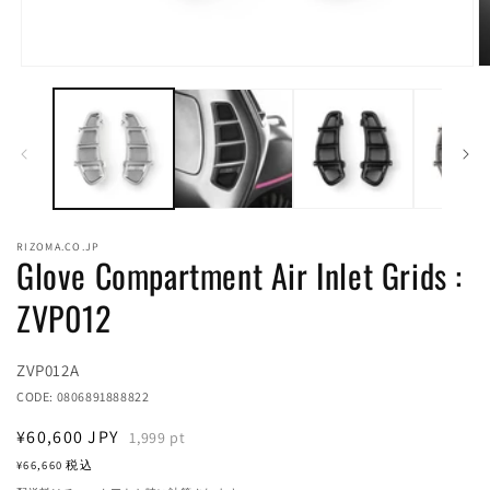
モ
ー
ダ
ル
で
メ
デ
ィ
ア
RIZOMA.CO.JP
(1)
(2
Glove Compartment Air Inlet Grids :
を
開
ZVP012
く
Translation
ZVP012A
missing:
CODE:
0806891888822
ja.products.product.sku:
通
¥60,600
JPY
1,999
pt
常
¥66,660
税込
価