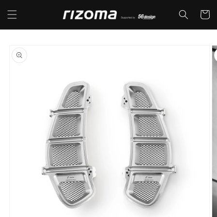
コンテ
カ
ンツに
ー
進む
ト
商品情
報にス
キップ