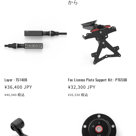
価
価
から
格
格
Layer : TS140B
Fox License Plate Support Kit : PT656B
通
¥36,400
JPY
通
¥32,300
JPY
常
常
¥40,040
税込
¥35,530
税込
価
価
格
格