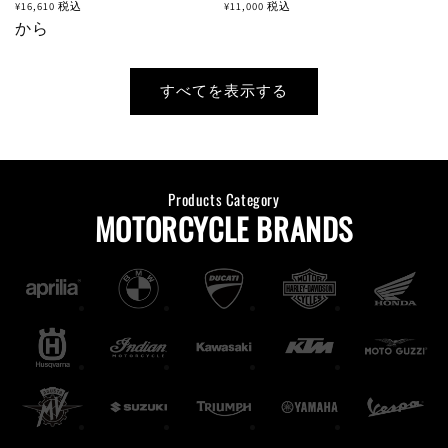
常
常
¥16,610
税込
¥11,000
税込
価
から
価
格
格
すべてを表示する
Products Category
MOTORCYCLE BRANDS