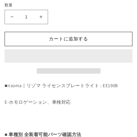
格
数量
License
License
Plate
Plate
Light
Light
Kit
Kit
カートに追加する
:
:
EE190B
EE190B
の
の
数
数
量
量
を
を
■rizoma｜リゾマ ライセンスプレートライト : EE190B
減
増
ら
や
E-ホモロゲーション、車検対応
す
す
■ 車種別 全装着可能パーツ確認方法