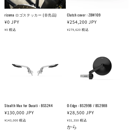
rizoma ロゴステッカー (非売品)
Clutch cover : ZBW109
通
¥0
JPY
通
¥254,200
JPY
常
常
¥0
税込
¥279,620
税込
価
価
格
格
Stealth Max for Ducati : BSS244
O-Edge : BS299B / BS298B
通
¥130,000
JPY
通
¥28,500
JPY
常
常
¥143,000
税込
¥31,350
税込
価
価
から