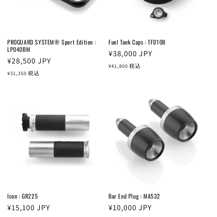
PROGUARD SYSTEM® Sport Edition :
Fuel Tank Caps : TF010B
LP040BM
通
¥38,000
JPY
通
¥28,500
JPY
常
¥41,800
税込
常
¥31,350
税込
価
価
格
格
Icon : GR225
Bar End Plug : MA532
通
¥15,100
JPY
通
¥10,000
JPY