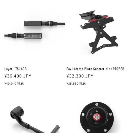
格
格
Layer : TS140B
Fox License Plate Support Kit : PT656B
通
¥36,400
JPY
通
¥32,300
JPY
常
常
¥40,040
税込
¥35,530
税込
価
価
格
格