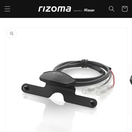
コンテ
カ
ンツに
ー
進む
ト
商品情
報にス
キップ