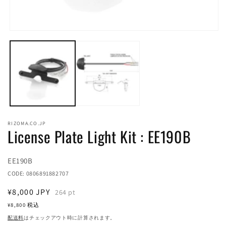
モ
ー
(2
ダ
ル
で
メ
デ
ィ
ア
(1)
RIZOMA.CO.JP
を
License Plate Light Kit : EE190B
開
く
Translation
EE190B
missing:
CODE:
0806891882707
ja.products.product.sku:
通
¥8,000
JPY
264
pt
常
¥8,800
税込
価
配送料
はチェックアウト時に計算されます。