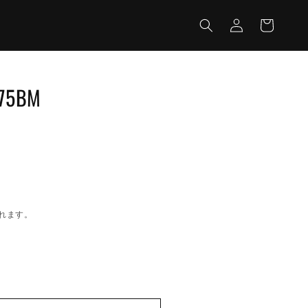
カ
グ
ー
イ
ト
ン
075BM
れます。