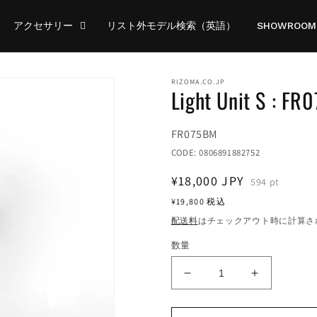
アクセサリー
リスト外モデル検索（英語）
SHOWROOM
RIZOMA.CO.JP
Light Unit S : FR
Translation
FR075BM
missing:
CODE:
0806891882752
ja.products.product.sku:
通
¥18,000
JPY
594
pt
常
¥19,800
税込
価
配送料
はチェックアウト時に計算さ
格
数量
Light
Light
Unit
Unit
S
S