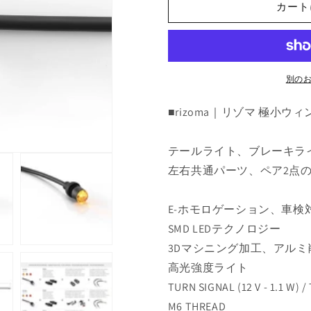
:
:
カート
FR075BM
FR075BM
の
の
数
数
量
量
別の
を
を
減
増
■rizoma｜リゾマ 極小ウィンカー L
ら
や
す
す
テールライト、ブレーキラ
左右共通パーツ、ペア2点
E-ホモロゲーション、車
SMD LEDテクノロジー
3Dマシニング加工、アル
高光強度ライト
TURN SIGNAL (12 V - 1.1 W) / 
M6 THREAD