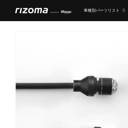
コンテ
ンツに
車種別パーツリスト
進む
商品情
報にス
キップ