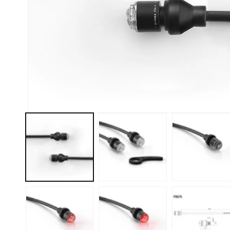
モ
ー
ダ
ル
で
メ
デ
ィ
ア
(1)
を
開
く