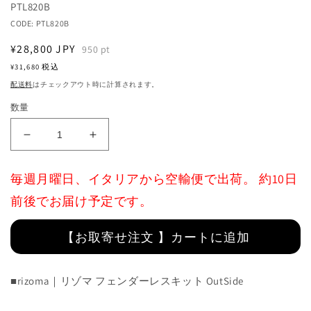
Translation
PTL820B
ア
(1)
missing:
CODE:
PTL820B
を
ja.products.product.sku:
開
通
¥28,800
JPY
950
pt
く
常
¥31,680
税込
価
配送料
はチェックアウト時に計算されます。
格
数量
OutSide
OutSide
License
License
Plate
Plate
毎週月曜日、イタリアから空輸便で出荷。 約10日
Support
Support
Kit
Kit
前後でお届け予定です。
:
:
PTL820B
PTL820B
【お取寄せ注文 】カートに追加
の
の
数
数
量
量
■rizoma｜リゾマ フェンダーレスキット OutSide
を
を
減
増