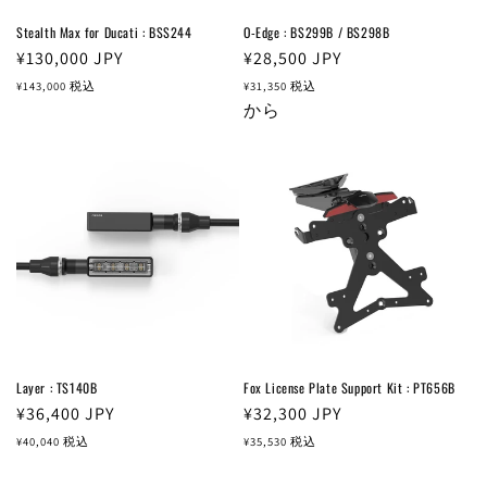
Stealth Max for Ducati : BSS244
O-Edge : BS299B / BS298B
通
¥130,000
JPY
通
¥28,500
JPY
常
常
¥143,000
税込
¥31,350
税込
価
価
から
格
格
Layer : TS140B
Fox License Plate Support Kit : PT656B
通
¥36,400
JPY
通
¥32,300
JPY
常
常
¥40,040
税込
¥35,530
税込
価
価