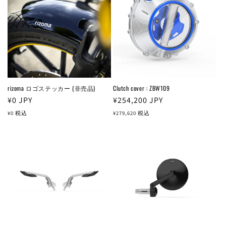
rizoma ロゴステッカー (非売品)
Clutch cover : ZBW109
通
¥0
JPY
通
¥254,200
JPY
常
常
¥0
税込
¥279,620
税込
価
価
格
格