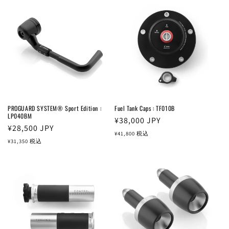
格
格
PROGUARD SYSTEM® Sport Edition :
Fuel Tank Caps : TF010B
LP040BM
通
¥38,000
JPY
通
¥28,500
JPY
常
¥41,800
税込
常
¥31,350
税込
価
価
格
格