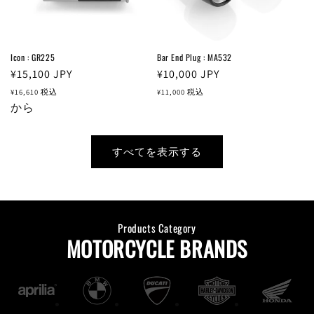
Icon : GR225
Bar End Plug : MA532
通
¥15,100
JPY
通
¥10,000
JPY
常
常
¥16,610
税込
¥11,000
税込
価
から
価
格
格
すべてを表示する
Products Category
MOTORCYCLE BRANDS