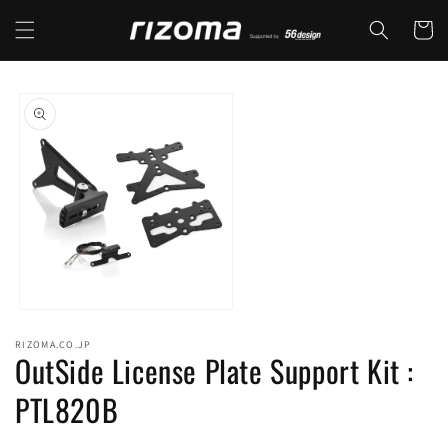
コンテ
カ
ンツに
ー
進む
ト
商品情
報にス
キップ
モ
ー
RIZOMA.CO.JP
ダ
OutSide License Plate Support Kit :
ル
で
PTL820B
メ
デ
ィ