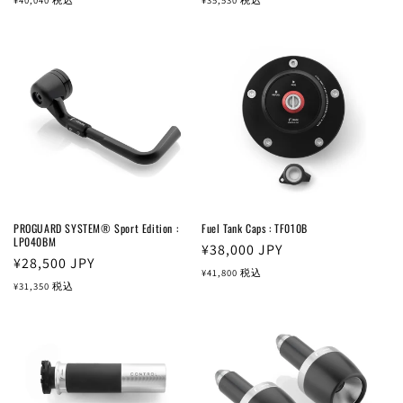
価
価
格
格
PROGUARD SYSTEM® Sport Edition :
Fuel Tank Caps : TF010B
LP040BM
通
¥38,000
JPY
通
¥28,500
JPY
常
¥41,800
税込
常
¥31,350
税込
価
価
格
格