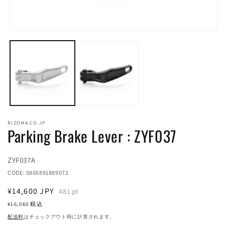
モ
ー
ダ
ル
(2
で
メ
デ
ィ
ア
(1)
RIZOMA.CO.JP
を
Parking Brake Lever : ZYF037
開
く
Translation
ZYF037A
missing:
CODE:
0806891889072
ja.products.product.sku:
通
¥14,600
JPY
481
pt
常
¥16,060
税込
価
配送料
はチェックアウト時に計算されます。