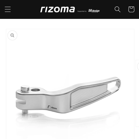
コンテ
カ
ンツに
ー
進む
ト
商品情
報にス
キップ