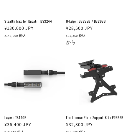
Stealth Max for Ducati : BSS244
O-Edge : BS299B / BS298B
通
¥130,000
JPY
通
¥28,500
JPY
常
常
¥143,000
税込
¥31,350
税込
価
価
から
格
格
Layer : TS140B
Fox License Plate Support Kit : PT656B
通
¥36,400
JPY
通
¥32,300
JPY
常
常
¥40,040
税込
¥35,530
税込