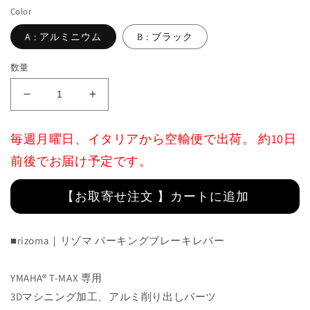
格
Color
A : アルミニウム
B : ブラック
数量
Parking
Parking
Brake
Brake
Lever
Lever
毎週月曜日、イタリアから空輸便で出荷。 約10日
:
:
ZYF037
ZYF037
前後でお届け予定です。
の
の
数
数
【お取寄せ注文 】カートに追加
量
量
を
を
■rizoma｜
減
リゾマ パーキングブレーキレバー
増
ら
や
す
す
YMAHA®
T-MAX
専用
3Dマシニング加工、アルミ削り出しパーツ