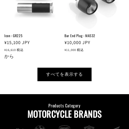
Icon : GR225
Bar End Plug : MA532
通
¥15,100
JPY
通
¥10,000
JPY
常
常
¥16,610
税込
¥11,000
税込
価
から
価
格
格
すべてを表示する
Products Category
MOTORCYCLE BRANDS