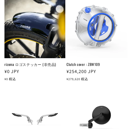
rizoma ロゴステッカー (非売品)
Clutch cover : ZBW109
通
¥0
JPY
通
¥254,200
JPY
常
常
¥0
税込
¥279,620
税込
価
価
格
格