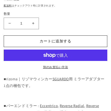
価
配送料
はチェックアウト時に計算されます。
格
数量
SGUARDO
SGUARDO
ウ
ウ
ィ
ィ
カートに追加する
ン
ン
カ
カ
ー
ー
用
用
ミ
ミ
別のお支払い方法
ラ
ラ
ー
ー
■rizoma｜リゾマウィンカー
SGUARDO
用 ミラーアダプター
ア
ア
1点の梱包です。
ダ
ダ
プ
プ
タ
タ
■バーエンドミラー :
Eccentrico
,
Reverse Radial
,
Reverse
ー
ー