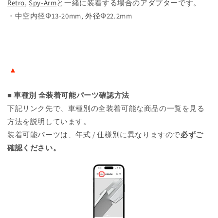
Retro
,
Spy-Arm
と一緒に装着する場合のアダプターです。
:
:
・中空内径Φ13-20mm, 外径Φ22.2mm
BSFR002B
BSFR002B
の
の
数
数
量
量
を
を
▲
減
増
ら
や
■ 車種別 全装着可能パーツ確認方法
す
す
下記リンク先で、車種別の全装着可能な商品の一覧を見る
方法を説明しています。
装着可能パーツは、年式 / 仕様別に異なりますので
必ずご
確認ください。