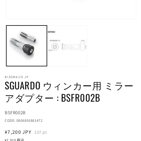
モ
ー
(2
ダ
ル
で
メ
デ
ィ
ア
(1)
RIZOMA.CO.JP
を
SGUARDO ウィンカー用 ミラー
開
く
アダプター : BSFR002B
Translation
BSFR002B
missing:
CODE:
0806891881472
ja.products.product.sku:
通
¥7,200
JPY
237
pt
常
¥7,920
税込