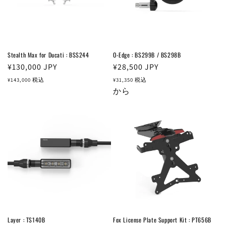
Stealth Max for Ducati : BSS244
O-Edge : BS299B / BS298B
通
¥130,000
JPY
通
¥28,500
JPY
常
常
¥143,000
税込
¥31,350
税込
価
価
から
格
格
Layer : TS140B
Fox License Plate Support Kit : PT656B