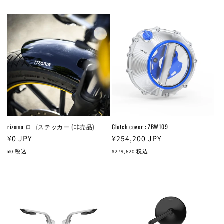
rizoma ロゴステッカー (非売品)
Clutch cover : ZBW109
通
¥0
JPY
通
¥254,200
JPY
常
常
¥0
税込
¥279,620
税込
価
価
格
格