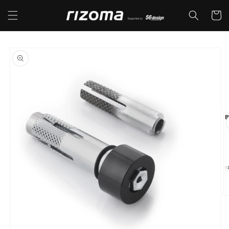
コンテ
カ
ンツに
ー
進む
ト
商品情
報にス
キップ