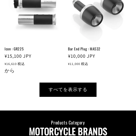
Icon : GR225
Bar End Plug : MA532
通
¥15,100
JPY
通
¥10,000
JPY
常
常
¥16,610
税込
¥11,000
税込
価
から
価
格
格
すべてを表示する
Products Category
MOTORCYCLE BRANDS