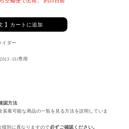
ら空輸便で出荷。 約10日前
文 】カートに追加
スライダー
 (2013 -15)専用
ツ確認方法
全装着可能な商品の一覧を見る方法を説明していま
 仕様別に異なりますので
必ずご確認ください。