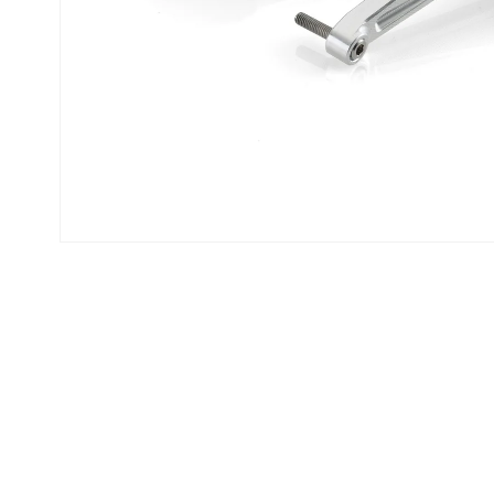
モ
ー
ダ
ル
で
メ
デ
ィ
ア
(1)
を
開
く