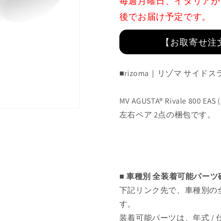
毎週月曜日、イタリアか
PM438B
PM438B
後でお届け予定です。
の
の
数
数
量
量
【お取寄せ注
を
を
減
増
■rizoma｜リゾマ サイド
ら
や
す
す
MV AGUSTA® Rivale 800 EAS
左右ペア 2点の梱包です。
■ 車種別 全装着可能パー
下記リンク先で、車種別の
す。
装着可能パーツは、年式 /