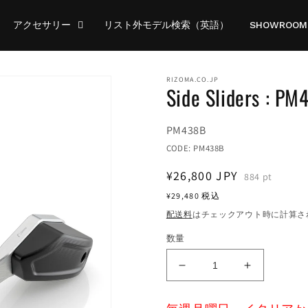
アクセサリー
リスト外モデル検索（英語）
SHOWROOM
RIZOMA.CO.JP
Side Sliders : PM
Translation
PM438B
missing:
CODE:
PM438B
ja.products.product.sku:
通
¥26,800
JPY
884
pt
常
¥29,480
税込
価
配送料
はチェックアウト時に計算さ
格
数量
Side
Side
Sliders
Sliders
:
: