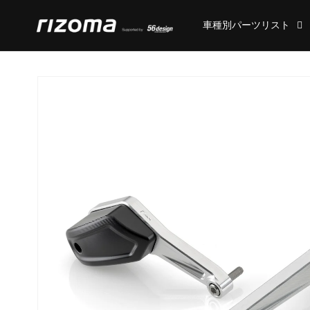
コンテ
ンツに
車種別パーツリスト
進む
商品情
報にス
キップ