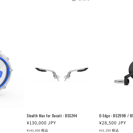
Stealth Max for Ducati : BSS244
O-Edge : BS299B / 
通
¥130,000
JPY
通
¥28,500
JPY
常
常
¥143,000
税込
¥31,350
税込