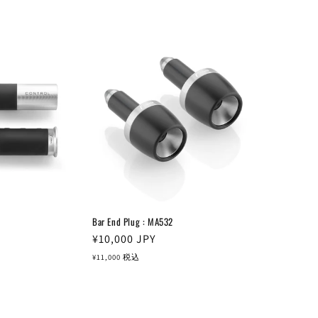
価
格
Bar End Plug : MA532
通
¥10,000
JPY
常
¥11,000
税込
価
格