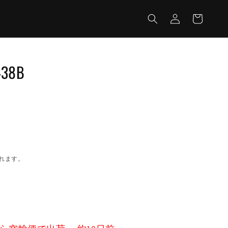
カ
グ
ー
イ
ト
ン
438B
れます。