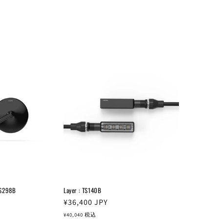
BS298B
Layer : TS140B
通
¥36,400
JPY
常
¥40,040
税込