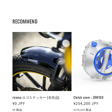
RECOMMEND
rizoma ロゴステッカー (非売品)
Clutch cover : ZBW109
通
¥0
JPY
通
¥254,200
JPY
常
常
¥0
税込
¥279,620
税込