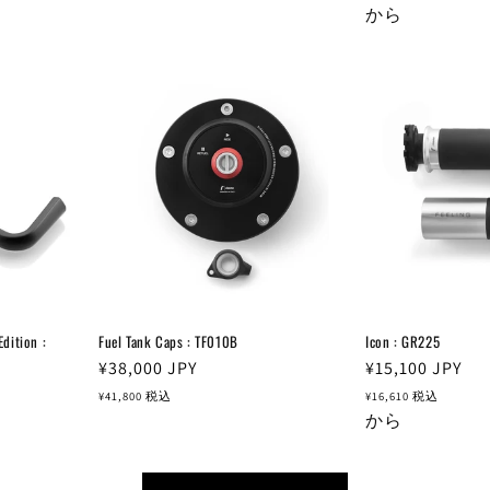
価
価
から
格
格
ition :
Fuel Tank Caps : TF010B
Icon : GR225
通
¥38,000
JPY
通
¥15,100
JPY
常
常
¥41,800
税込
¥16,610
税込
価
価
から
格
格