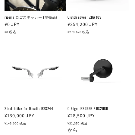
rizoma ロゴステッカー (非売品)
Clutch cover : ZBW109
通
¥0
JPY
通
¥254,200
JPY
常
常
¥0
税込
¥279,620
税込
価
価
格
格
Stealth Max for Ducati : BSS244
O-Edge : BS299B / BS298B
通
¥130,000
JPY
通
¥28,500
JPY
常
常
¥143,000
税込
¥31,350
税込
価
価
から