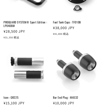
PROGUARD SYSTEM® Sport Edition :
Fuel Tank Caps : TF010B
LP040BM
通
¥38,000
JPY
通
¥28,500
JPY
常
¥41,800
税込
常
¥31,350
税込
価
価
格
格
Icon : GR225
Bar End Plug : MA532
通
¥15,100
JPY
通
¥10,000
JPY