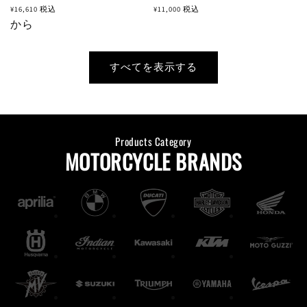
常
常
¥16,610
税込
¥11,000
税込
価
から
価
格
格
すべてを表示する
Products Category
MOTORCYCLE BRANDS