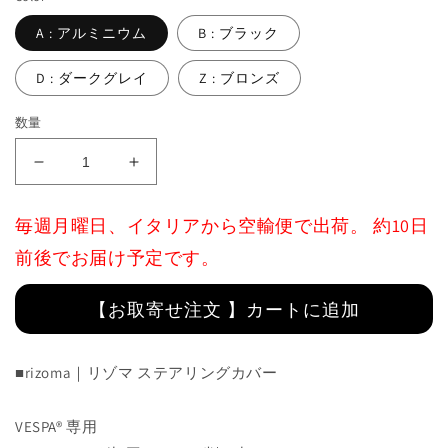
A : アルミニウム
B : ブラック
D : ダークグレイ
Z : ブロンズ
数量
Steering
Steering
Cover
Cover
:
:
毎週月曜日、イタリアから空輸便で出荷。 約10日
ZVP011
ZVP011
前後でお届け予定です。
の
の
数
数
量
量
【お取寄せ注文 】カートに追加
を
を
減
増
■rizoma｜リゾマ
ステアリングカバー
ら
や
す
す
VESPA® 専用