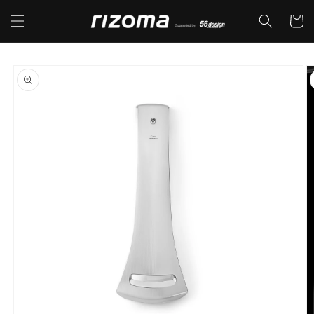
コンテ
カ
ンツに
ー
進む
ト
商品情
報にス
キップ