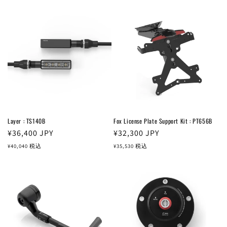
格
格
Layer : TS140B
Fox License Plate Support Kit : PT656B
通
¥36,400
JPY
通
¥32,300
JPY
常
常
¥40,040
税込
¥35,530
税込
価
価
格
格