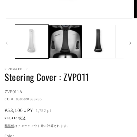
モ
ー
ダ
ル
で
メ
デ
ィ
ア
RIZOMA.CO.JP
(1)
(2
Steering Cover : ZVP011
を
開
く
Translation
ZVP011A
missing:
CODE:
0806891888785
ja.products.product.sku:
通
¥53,100
JPY
1,752
pt
常
¥58,410
税込
価
配送料
はチェックアウト時に計算されます。
格
Color