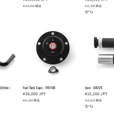
常
常
¥143,000
税込
¥31,350
税込
価
価
から
格
格
ition :
Fuel Tank Caps : TF010B
Icon : GR225
通
¥38,000
JPY
通
¥15,100
JPY
常
常
¥41,800
税込
¥16,610
税込
価
価
から
格
格