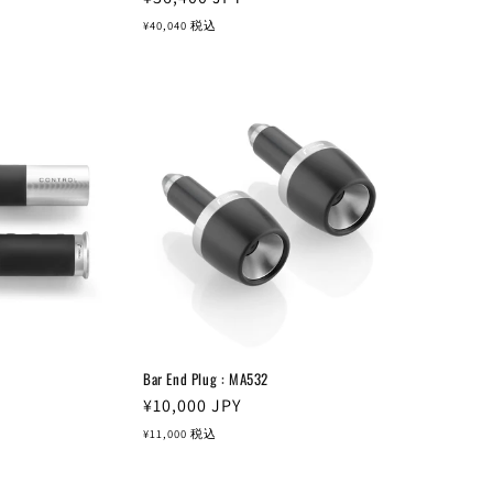
常
¥40,040
税込
価
格
Bar End Plug : MA532
通
¥10,000
JPY
常
¥11,000
税込
価
格