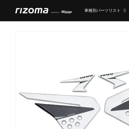
コンテ
ンツに
車種別パーツリスト
進む
商品情
報にス
キップ