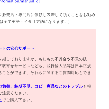
/information/manual_dl
ク販売店・専門店に依頼し装着して頂くことをお勧め
書は全て英語・イタリア語になります。)
ートの安心サポート
万全を期しておりますが、もしもの不具合や不意の破
ア取寄せサービスなども、並行輸入品等は日本正規
ることができず、それらに関するご質問対応もでき
の負担、納期不明、コピー商品などのトラブル
も報
ご注意ください。
ト
でご購入下さい。