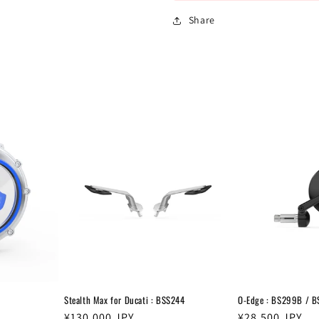
Share
Stealth Max for Ducati : BSS244
O-Edge : BS299B / 
通
¥130,000
JPY
通
¥28,500
JPY