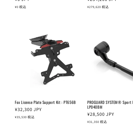
常
常
¥0
税込
¥279,620
税込
価
価
格
格
Fox License Plate Support Kit : PT656B
PROGUARD SYSTEM® Sport Ed
LP040BM
通
¥32,300
JPY
通
¥28,500
JPY
常
¥35,530
税込
常
¥31,350
税込
価
価
格