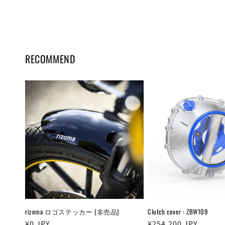
RECOMMEND
rizoma ロゴステッカー (非売品)
Clutch cover : ZBW109
通
¥0
JPY
通
¥254,200
JPY