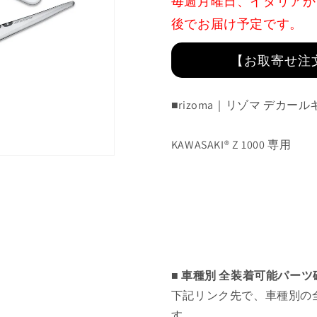
毎週月曜日、イタリアか
:
:
ZKW031B
ZKW031B
後でお届け予定です。
の
の
数
数
【お取寄せ注
量
量
を
を
■rizoma｜リゾマ デカー
減
増
ら
や
す
す
KAWASAKI®
Z 1000
専用
■ 車種別 全装着可能パー
下記リンク先で、車種別の
す。