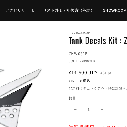
アクセサリー
リスト外モデル検索（英語）
SHOWROOM
RIZOMA.CO.JP
Tank Decals Kit 
Translation
ZKW031B
missing:
CODE:
ZKW031B
ja.products.product.sku:
通
¥14,600
JPY
481
pt
常
¥16,060
税込
価
配送料
はチェックアウト時に計算さ
格
数量
Tank
Tank
Decals
Decals
Kit
Kit