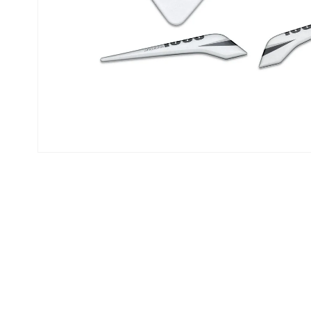
モ
ー
ダ
ル
で
メ
デ
ィ
ア
(1)
を
開
く