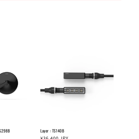
BS298B
Layer : TS140B
通
¥36,400
JPY