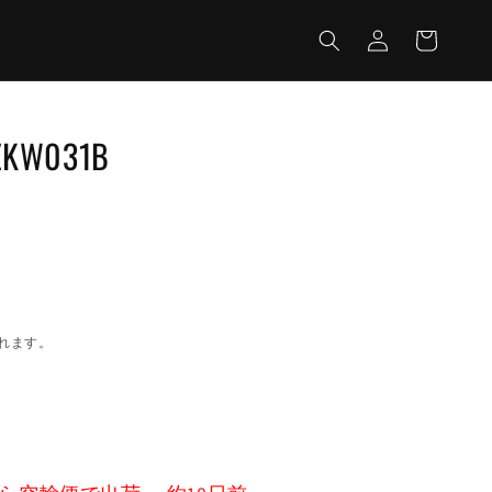
カ
グ
ー
イ
ト
ン
: ZKW031B
れます。