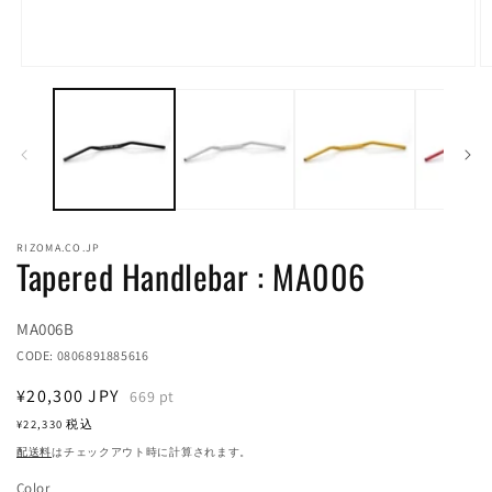
モ
ー
ダ
ル
で
メ
デ
ィ
ア
RIZOMA.CO.JP
(1)
(2
Tapered Handlebar : MA006
を
開
く
Translation
MA006B
missing:
CODE:
0806891885616
ja.products.product.sku:
通
¥20,300
JPY
669
pt
常
¥22,330
税込
価
配送料
はチェックアウト時に計算されます。
格
Color