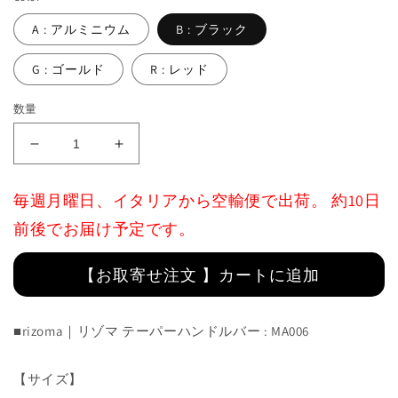
A : アルミニウム
B : ブラック
G : ゴールド
R : レッド
数量
Tapered
Tapered
Handlebar
Handlebar
:
:
毎週月曜日、イタリアから空輸便で出荷。 約10日
MA006
MA006
前後でお届け予定です。
の
の
数
数
量
量
【お取寄せ注文 】カートに追加
を
を
減
増
■rizoma｜リゾマ テーパーハンドルバー : MA006
ら
や
す
す
【サイズ】