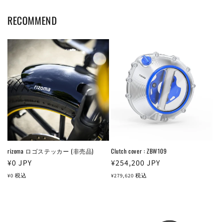
RECOMMEND
rizoma ロゴステッカー (非売品)
Clutch cover : ZBW109
通
¥0
JPY
通
¥254,200
JPY
常
常
¥0
税込
¥279,620
税込
価
価
格
格