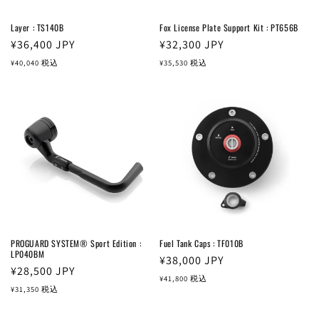
Layer : TS140B
Fox License Plate Support Kit : PT656B
通
¥36,400
JPY
通
¥32,300
JPY
常
常
¥40,040
税込
¥35,530
税込
価
価
格
格
PROGUARD SYSTEM® Sport Edition :
Fuel Tank Caps : TF010B
LP040BM
通
¥38,000
JPY
通
¥28,500
JPY
常
¥41,800
税込
常
¥31,350
税込
価
価
格