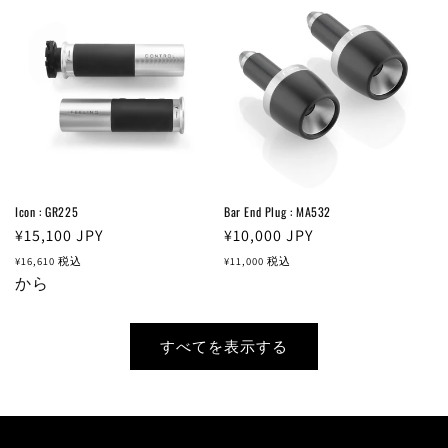
格
Icon : GR225
Bar End Plug : MA532
通
¥15,100
JPY
通
¥10,000
JPY
常
常
¥16,610
税込
¥11,000
税込
価
から
価
格
格
すべてを表示する