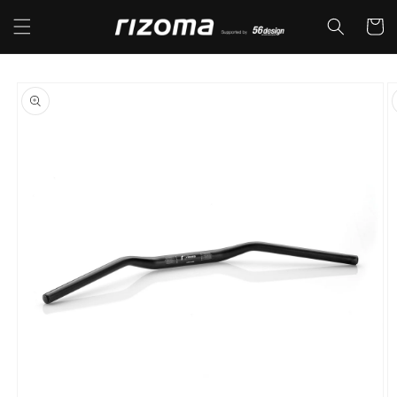
コンテ
カ
ンツに
ー
進む
ト
商品情
報にス
キップ