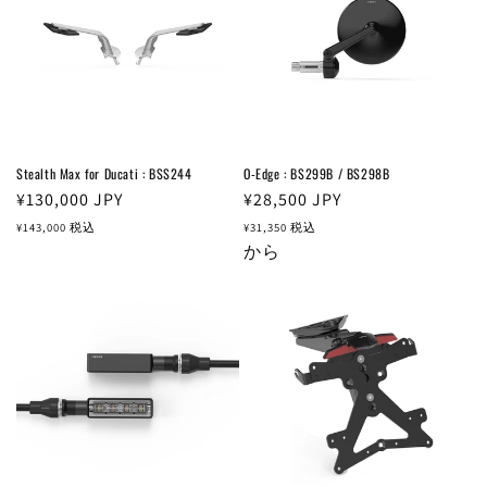
Stealth Max for Ducati : BSS244
O-Edge : BS299B / BS298B
通
¥130,000
JPY
通
¥28,500
JPY
常
常
¥143,000
税込
¥31,350
税込
価
価
から
格
格