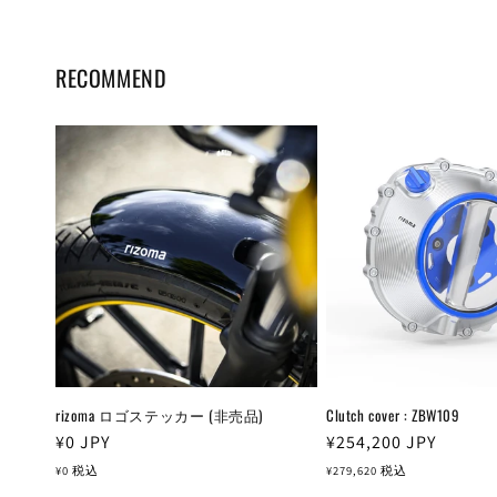
RECOMMEND
rizoma ロゴステッカー (非売品)
Clutch cover : ZBW109
通
¥0
JPY
通
¥254,200
JPY
常
常
¥0
税込
¥279,620
税込
価
価