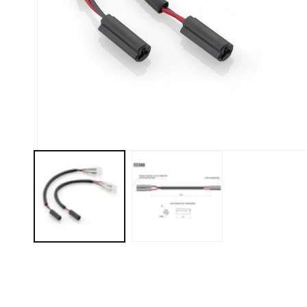
モ
ー
ダ
ル
で
メ
デ
ィ
ア
(1)
を
開
く