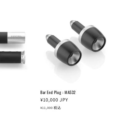
格
Bar End Plug : MA532
通
¥10,000
JPY
常
¥11,000
税込
価
格