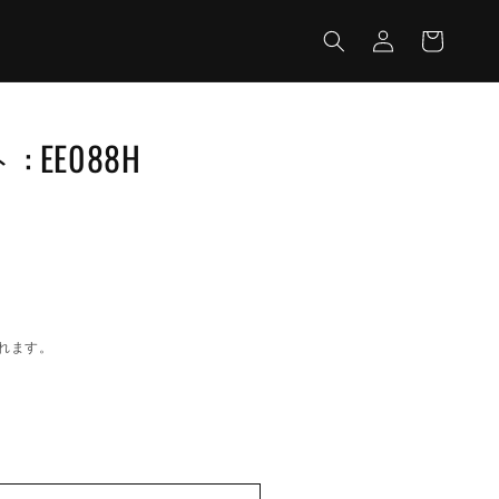
カ
グ
ー
イ
ト
ン
 EE088H
れます。