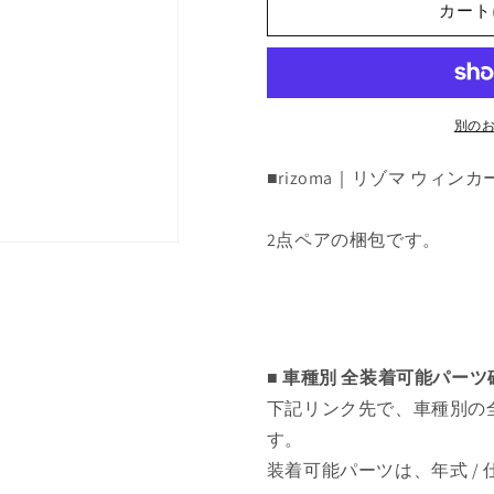
カート
ル
ル
キ
キ
ッ
ッ
ト
ト
:
:
別の
EE088H
EE088H
の
の
■rizoma｜リゾマ ウィンカー
数
数
量
量
2点ペアの梱包です。
を
を
減
増
ら
や
す
す
■ 車種別 全装着可能パー
下記リンク先で、車種別の
す。
装着可能パーツは、年式 /