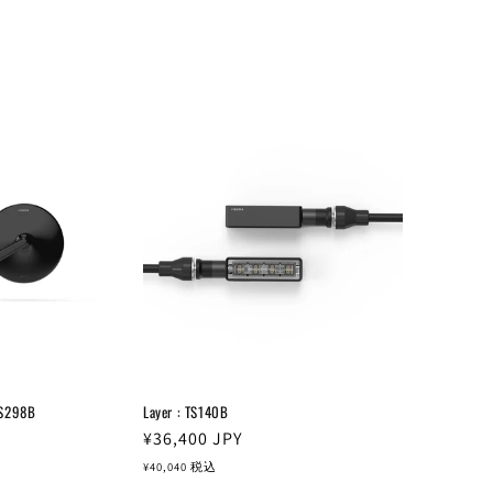
BS298B
Layer : TS140B
通
¥36,400
JPY
常
¥40,040
税込
価