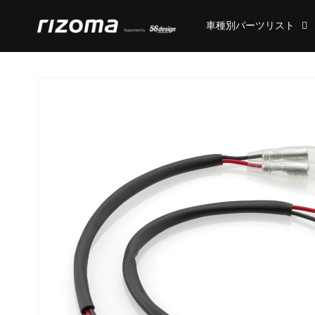
コンテ
ンツに
車種別パーツリスト
進む
商品情
報にス
キップ