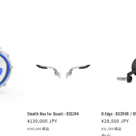
Stealth Max for Ducati : BSS244
O-Edge : BS299B / 
通
¥130,000
JPY
通
¥28,500
JPY
常
常
¥143,000
税込
¥31,350
税込
価
価
から