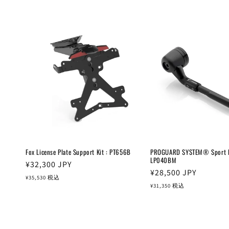
格
格
Fox License Plate Support Kit : PT656B
PROGUARD SYSTEM® Sport Ed
LP040BM
通
¥32,300
JPY
通
¥28,500
JPY
常
¥35,530
税込
常
¥31,350
税込
価
価
格
格