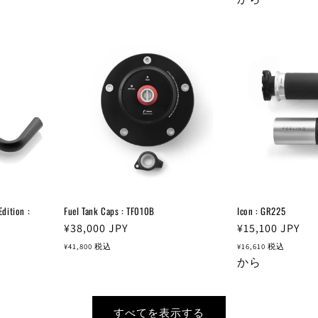
格
格
ition :
Fuel Tank Caps : TF010B
Icon : GR225
通
¥38,000
JPY
通
¥15,100
JPY
常
常
¥41,800
税込
¥16,610
税込
価
価
から
格
格
すべてを表示する