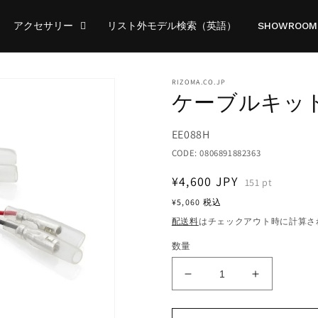
アクセサリー
リスト外モデル検索（英語）
SHOWROOM
RIZOMA.CO.JP
ケーブルキット :
Translation
EE088H
missing:
CODE:
0806891882363
ja.products.product.sku:
通
¥4,600
JPY
151
pt
常
¥5,060
税込
価
配送料
はチェックアウト時に計算さ
格
数量
ケ
ケ
ー
ー
ブ
ブ