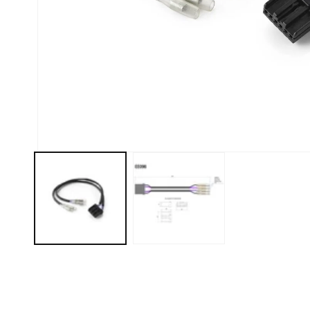
モ
ー
ダ
ル
で
メ
デ
ィ
ア
(1)
を
開
く