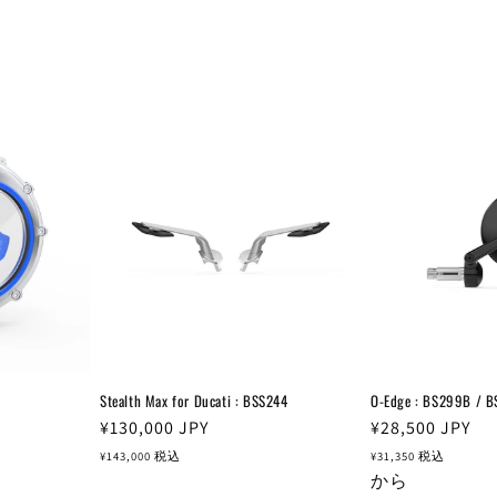
Stealth Max for Ducati : BSS244
O-Edge : BS299B / 
通
¥130,000
JPY
通
¥28,500
JPY
常
常
¥143,000
税込
¥31,350
税込
価
価
から