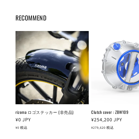
RECOMMEND
rizoma ロゴステッカー (非売品)
Clutch cover : ZBW109
通
¥0
JPY
通
¥254,200
JPY
常
常
¥0
税込
¥279,620
税込
価
価