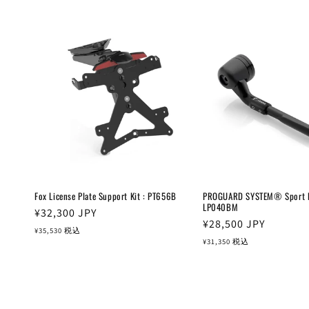
格
格
Fox License Plate Support Kit : PT656B
PROGUARD SYSTEM® Sport Ed
LP040BM
通
¥32,300
JPY
通
¥28,500
JPY
常
¥35,530
税込
常
¥31,350
税込
価
価
格
格