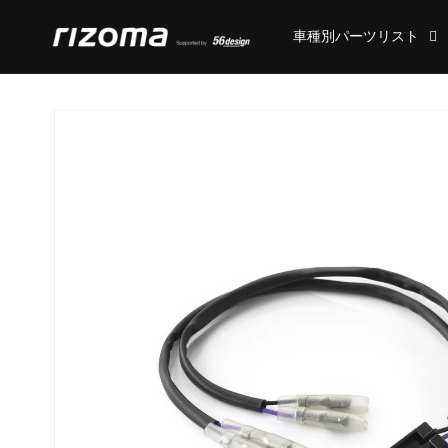
コンテ
ンツに
車種別パーツリスト
進む
商品情
報にス
キップ