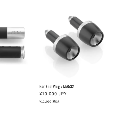
格
Bar End Plug : MA532
通
¥10,000
JPY
常
¥11,000
税込
価
格