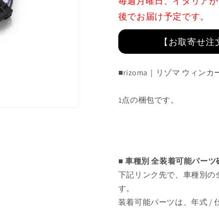
毎週月曜日、イタリアか
ル
ル
後でお届け予定です。
キ
キ
ッ
ッ
【お取寄せ注
ト
ト
:
:
EE096H
EE096H
■rizoma｜リゾマ ウィンカー
の
の
数
数
1
点の梱包です。
量
量
を
を
減
増
ら
や
す
す
■ 車種別 全装着可能パー
下記リンク先で、車種別の
す。
装着可能パーツは、年式 /