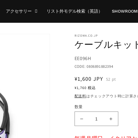
アクセサリー
リスト外モデル検索（英語）
SHOWROOM
RIZOMA.CO.JP
ケーブルキット :
Translation
EE096H
missing:
CODE:
0806891882394
ja.products.product.sku:
通
¥1,600
JPY
52
pt
常
¥1,760
税込
価
配送料
はチェックアウト時に計算さ
格
数量
ケ
ケ
ー
ー
ブ
ブ