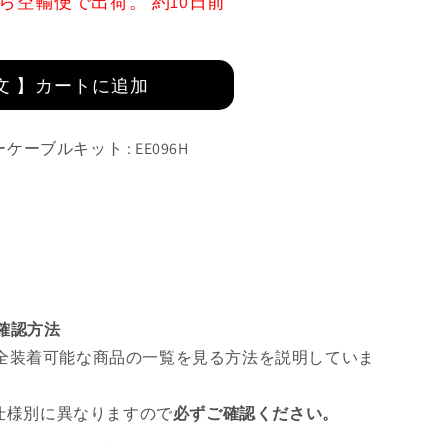
ら空輸便で出荷。 約10日前
文 】カートに追加
ケーブルキット : EE096H
ツ確認方法
全装着可能な商品の一覧を見る方法を説明していま
 仕様別に異なりますので
必ずご確認ください。