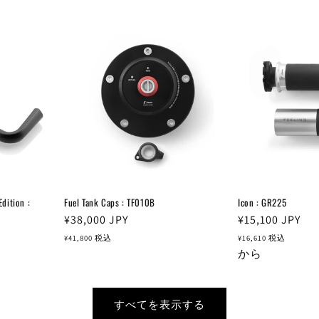
格
格
ition :
Fuel Tank Caps : TF010B
Icon : GR225
通
¥38,000
JPY
通
¥15,100
JPY
常
常
¥41,800
税込
¥16,610
税込
価
価
から
格
格
すべてを表示する