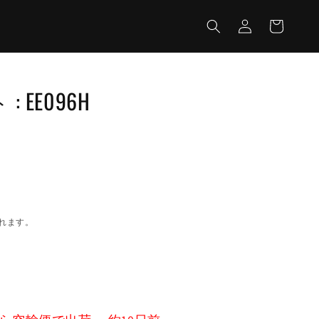
カ
グ
ー
イ
ト
ン
 EE096H
れます。