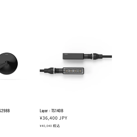
BS298B
Layer : TS140B
通
¥36,400
JPY
常
¥40,040
税込
価