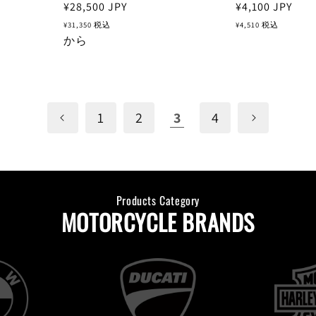
通
¥28,500
JPY
通
¥4,100
JPY
常
常
¥31,350
税込
¥4,510
税込
価
から
価
格
格
1
2
3
4
Products Category
MOTORCYCLE BRANDS