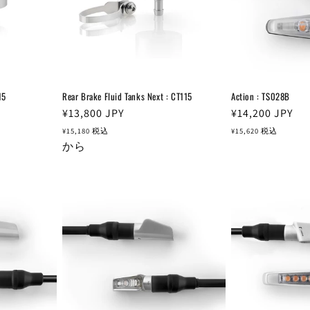
15
Rear Brake Fluid Tanks Next : CT115
Action : TS028B
通
¥13,800
JPY
通
¥14,200
JPY
常
常
¥15,180
税込
¥15,620
税込
価
から
価
格
格