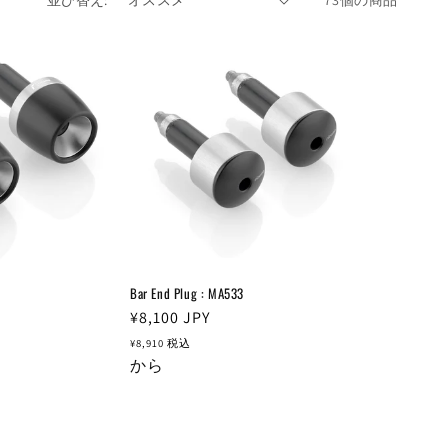
並び替え:
73個の商品
Bar End Plug : MA533
通
¥8,100
JPY
常
¥8,910
税込
価
から
格