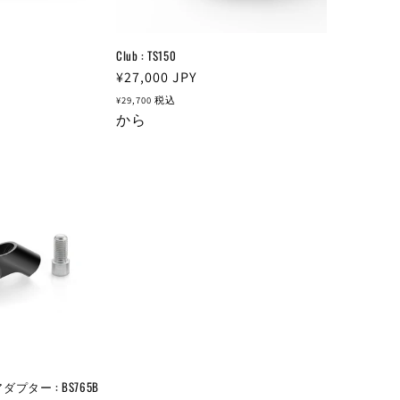
Club : TS150
通
¥27,000
JPY
常
¥29,700
税込
価
から
格
アダプター : BS765B