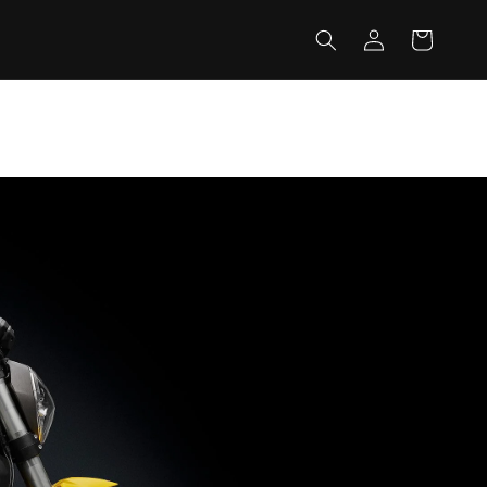
カ
グ
ー
イ
ト
ン