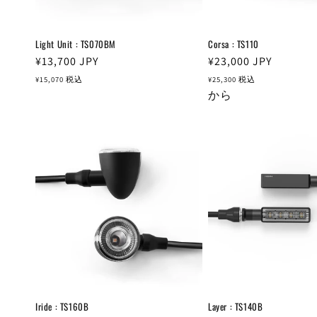
Light Unit : TS070BM
Corsa : TS110
通
¥13,700
JPY
通
¥23,000
JPY
常
常
¥15,070
税込
¥25,300
税込
価
価
から
格
格
Iride : TS160B
Layer : TS140B