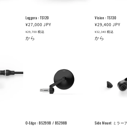
Leggera : TS120
Vision : TS130
通
¥27,000
JPY
通
¥29,400
JPY
常
常
¥29,700
税込
¥32,340
税込
価
から
価
から
格
格
O-Edge : BS299B / BS298B
Side Mount ミラー