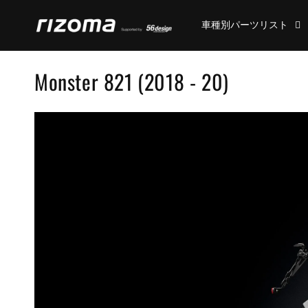
コンテ
ンツに
車種別パーツリスト
進む
コ
Monster 821 (2018 - 20)
レ
ク
シ
ョ
ン
: