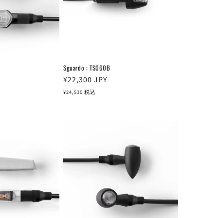
Sguardo : TS060B
通
¥22,300
JPY
常
¥24,530
税込
価
格