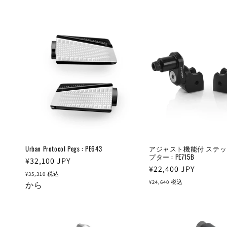
Urban Protocol Pegs : PE643
アジャスト機能付 ステッ
プター : PE715B
通
¥32,100
JPY
通
¥22,400
JPY
常
¥35,310
税込
常
¥24,640
税込
価
から
価
格
格