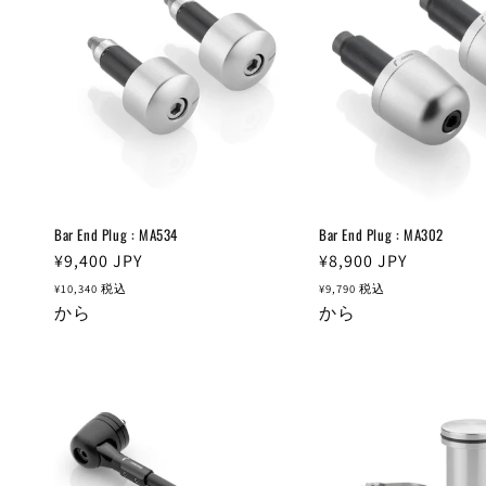
Bar End Plug : MA534
Bar End Plug : MA302
通
¥9,400
JPY
通
¥8,900
JPY
常
常
¥10,340
税込
¥9,790
税込
価
から
価
から
格
格