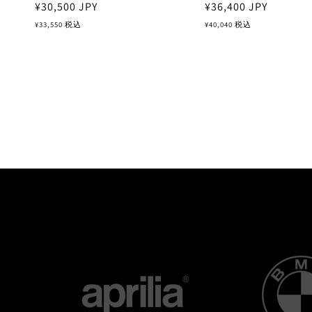
通
¥30,500
JPY
通
¥36,400
JPY
常
常
¥33,550
税込
¥40,040
税込
価
価
格
格