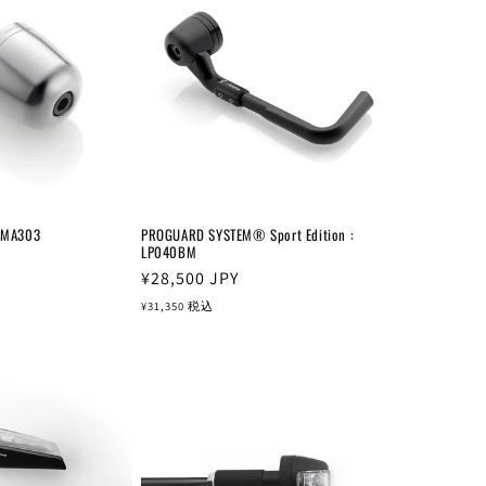
: MA303
PROGUARD SYSTEM® Sport Edition :
LP040BM
通
¥28,500
JPY
常
¥31,350
税込
価
格