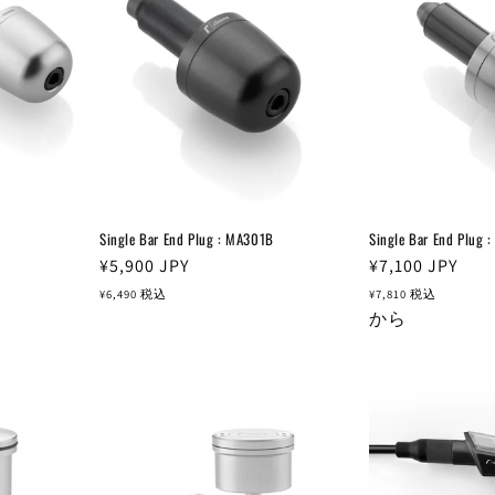
Single Bar End Plug : MA301B
Single Bar End Plug 
通
¥5,900
JPY
通
¥7,100
JPY
常
常
¥6,490
税込
¥7,810
税込
価
価
から
格
格