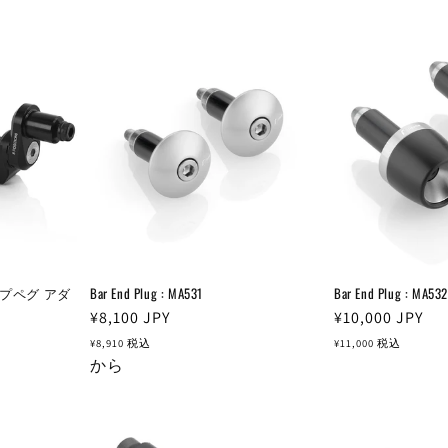
プペグ アダ
Bar End Plug : MA531
Bar End Plug : MA532
通
¥8,100
JPY
通
¥10,000
JPY
常
常
¥8,910
税込
¥11,000
税込
価
から
価
格
格