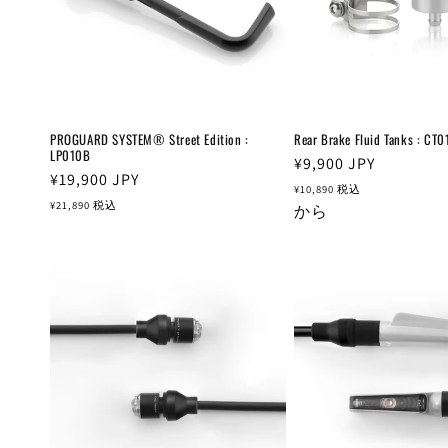
PROGUARD SYSTEM® Street Edition :
Rear Brake Fluid Tanks : CT0
LP010B
通
¥9,900
JPY
通
¥19,900
JPY
常
¥10,890
税込
常
¥21,890
税込
価
から
価
格
格