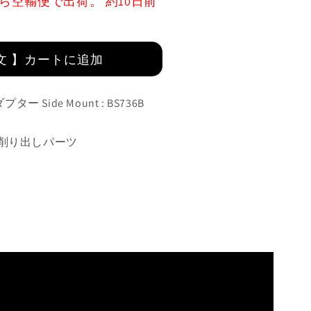
ら空輸便で出荷。 約10日前
文 】カートに追加
ー Side Mount : BS736B
ミ削り出しパーツ