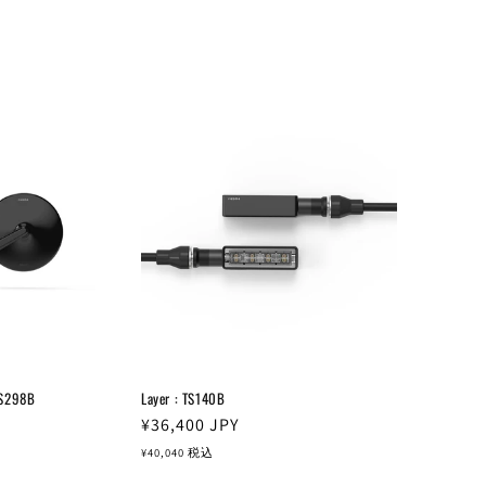
BS298B
Layer : TS140B
通
¥36,400
JPY
常
¥40,040
税込
価