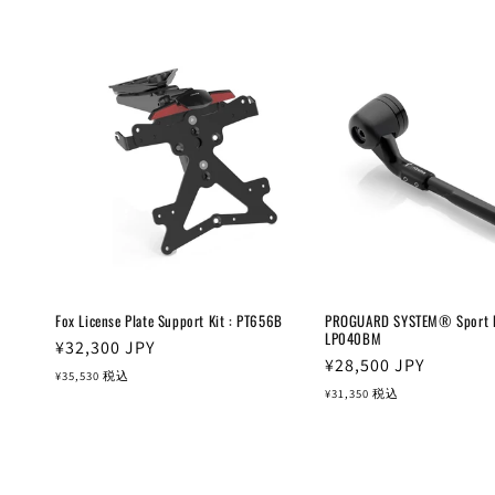
格
格
Fox License Plate Support Kit : PT656B
PROGUARD SYSTEM® Sport Ed
LP040BM
通
¥32,300
JPY
通
¥28,500
JPY
常
¥35,530
税込
常
¥31,350
税込
価
価
格
格