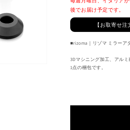
毎週月曜日、イタリアか
ラ
ラ
後でお届け予定です。
ー
ー
ア
ア
【お取寄せ注
ダ
ダ
プ
プ
タ
タ
■rizoma｜リゾマ
ミラーアダプタ
ー
ー
:
:
BS736B
BS736B
3Dマシニング加工、アル
の
の
1点の梱包です。
数
数
量
量
を
を
減
増
ら
や
す
す