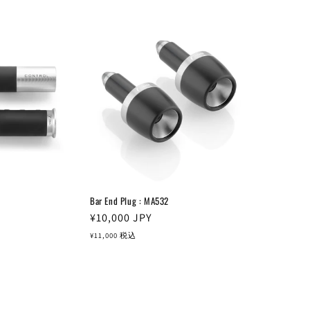
格
Bar End Plug : MA532
通
¥10,000
JPY
常
¥11,000
税込
価
格