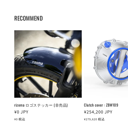
RECOMMEND
rizoma ロゴステッカー (非売品)
Clutch cover : ZBW109
通
¥0
JPY
通
¥254,200
JPY
常
常
¥0
税込
¥279,620
税込
価
価