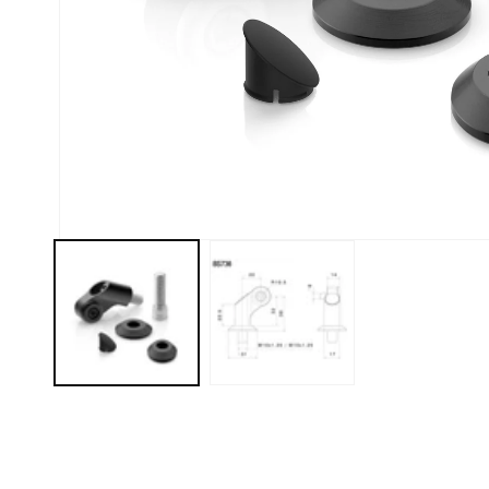
モ
ー
ダ
ル
で
メ
デ
ィ
ア
(1)
を
開
く