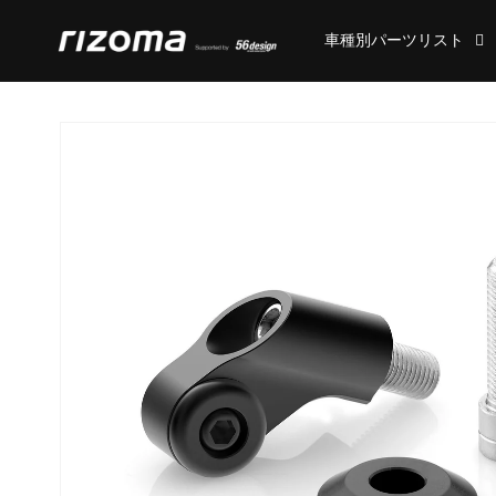
コンテ
ンツに
車種別パーツリスト
進む
商品情
報にス
キップ