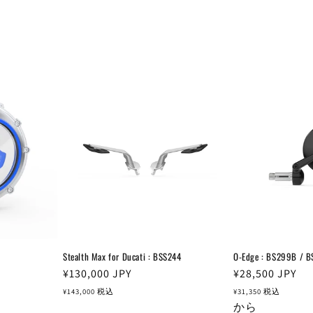
Stealth Max for Ducati : BSS244
O-Edge : BS299B / 
通
¥130,000
JPY
通
¥28,500
JPY
常
常
¥143,000
税込
¥31,350
税込
価
価
から