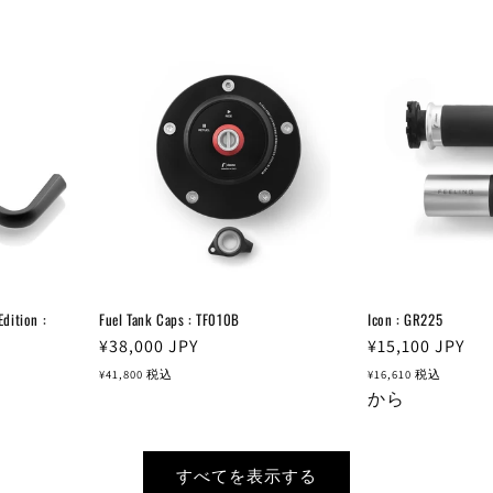
格
格
ition :
Fuel Tank Caps : TF010B
Icon : GR225
通
¥38,000
JPY
通
¥15,100
JPY
常
常
¥41,800
税込
¥16,610
税込
価
価
から
格
格
すべてを表示する