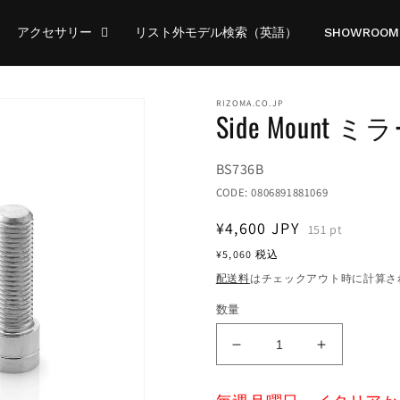
アクセサリー
リスト外モデル検索（英語）
SHOWROOM
RIZOMA.CO.JP
Side Mount 
Translation
BS736B
missing:
CODE:
0806891881069
ja.products.product.sku:
通
¥4,600
JPY
151
pt
常
¥5,060
税込
価
配送料
はチェックアウト時に計算さ
格
数量
Side
Side
Mount
Mount
ミ
ミ