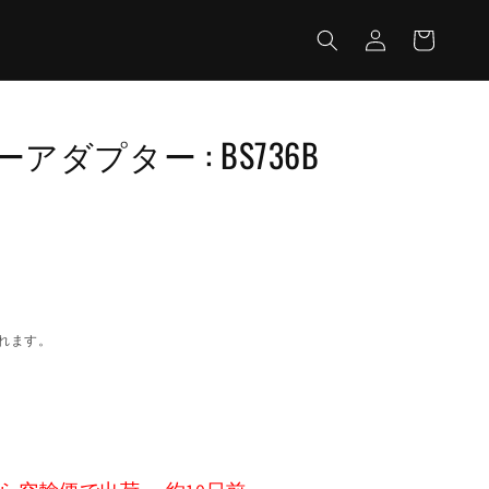
カ
グ
ー
イ
ト
ン
ミラーアダプター : BS736B
れます。